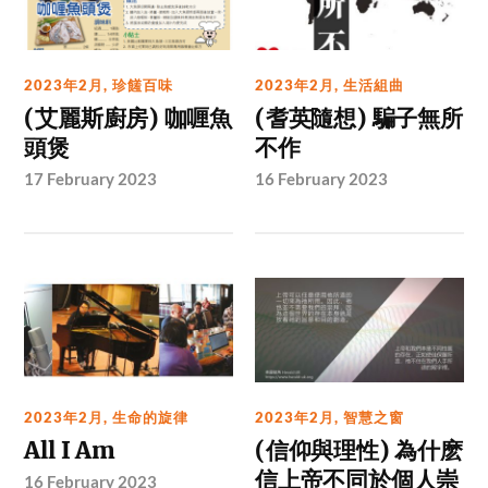
2023年2月
,
珍饈百味
2023年2月
,
生活組曲
(艾麗斯廚房) 咖喱魚
(耆英隨想) 騙子無所
頭煲
不作
17 February 2023
16 February 2023
2023年2月
,
生命的旋律
2023年2月
,
智慧之窗
All I Am
(信仰與理性) 為什麽
信上帝不同於個人崇
16 February 2023