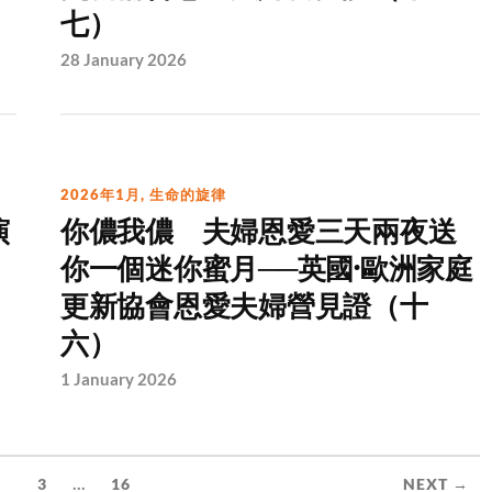
七）
28 January 2026
2026年1月
,
生命的旋律
演
你儂我儂 夫婦恩愛三天兩夜送
你一個迷你蜜月──英國·歐洲家庭
更新協會恩愛夫婦營見證（十
六）
1 January 2026
...
2
3
16
NEXT →