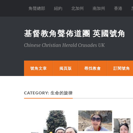
角聲總部
紐約
北加州
南加州
香港
基督教角聲佈道團 英國號角
Chinese Christian Herald Crusades UK
號角文章
揭頁版
尋找教會
訂閱號角
CATEGORY:
生命的旋律