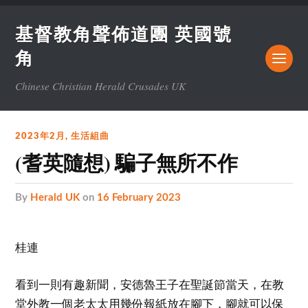
基督教角聲佈道團 英國號
角
Chinese Christian Herald Crusades UK
2023年2月
,
生活組曲
(耆英隨想) 騙子無所不作
by
Herald UK
on
16 February 2023
桂連
看到一則有趣新聞，安德魯王子在聖誕節當天，在教
堂外教一個老太太用幾份報紙放在腳下，腳就可以保