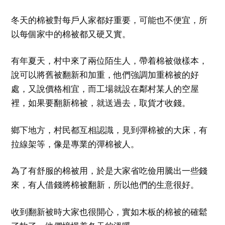
冬天的棉被對每戶人家都好重要，可能也不便宜，所
以每個家中的棉被都又硬又實。
有年夏天，村中來了兩位陌生人，帶着棉被做樣本，
說可以將舊被翻新和加重，他們強調加重棉被的好
處，又說價格相宜，而工場就設在鄰村某人的空屋
裡，如果要翻新棉被，就送過去，取貨才收錢。
鄉下地方，村民都互相認識，見到彈棉被的大床，有
拉線架等，像是專業的彈棉被人。
為了有舒服的棉被用，於是大家省吃儉用騰出一些錢
來，有人借錢將棉被翻新，所以他們的生意很好。
收到翻新被時大家也很開心，實如木板的棉被的確鬆