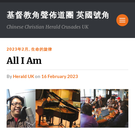
基督教角聲佈道團 英國號角
Chinese Christian Herald Crusades UK
2023年2月
,
生命的旋律
All I Am
by
Herald UK
on
16 February 2023