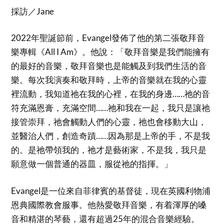
採訪／Jane
2022年聖誕節前，Evangel發佈了他的第二張敬拜音
樂專輯《All I Am》。他說：「敬拜音樂是我們能擁有
的最好的音樂，敬拜音樂也是能觸及到我們生活的音
樂。每次我演奏和敬拜時，上帝的音樂就在我的心靈
裡流動，我知道祂在我的心裡，在我的身邊……祂的音
符充滿恩膏，充滿空間……祂和我在一起，我只是讓祂
接管崇拜，祂會觸動人們的心靈，祂也會移動大山，
並醫治人們，創造奇蹟……因為那是上帝的手，不是我
的。是祂帶領我的，祂才是藝術家，不是我，我只是
願意做一個普通的器皿，服從祂的指揮。」
Evangel是一位來自菲律賓的基督徒，現在英國利物浦
恩典國際教會服事。他熱愛敬拜音樂，有着渾厚的嗓
音和精湛的琴藝，還有超過25年的混合音樂經驗。