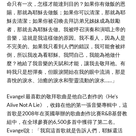
命只有一次，怎樣才能達到目的？如果你有做飯的恩
賜，那就為耶穌去做飯；如果你可以清潔，那就為耶
穌去清潔；如果你被召喚去拜訪弟兄姊妹成為鼓勵
者，那就去為耶穌去做。我被呼召演奏和演唱上帝的
音樂，這就是我這樣做的原因。我不看人，因為人是
不完美的。如果我只看到人們的錯誤，我可能會被絆
倒，所以我改為看耶穌。我問自己，我能為祂做什
麼？祂給了我音樂的天賦和才能，讓我去敬拜祂。有
時我只是想彈奏，但眼淚開始在我的眼中流淌，那是
喜悅的淚水、治癒的淚水和聖靈流動的淚水……」
Evangel 最喜歡的敬拜歌曲是他自己創作的《He’s
Alive Not A Lie》，收錄在他的第一張音樂專輯中，這
首歌是2008年在英國舉辦的歌曲創作比賽R&B基督教
組中，在全球參賽的6,500多首中獲得了第二名。
Evangel說：「我寫這首歌就是告訴人們，耶穌還活