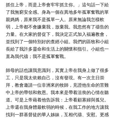
抓住上帝，而是上帝會牢牢抓主你。」這句話一下給
了我無窮安全感。身為一個在異地多年孤軍奮戰的單
親媽媽，原來我不是孤單一人。原來無論我怎樣軟
弱，上帝都不會嫌棄我，放棄我。我忽然有了禱告的
力量。在大家的督促下，我決定正式加入福遍教會，
並找到了一個特別好的查經小組。我們的區牧和小組
長給了我許多靈命和生活上的關懷和指引。小組也一
直為我代禱；我不是孤軍奮戰。
師母的話也讓我意識到，其實上帝在我身上做了很多
工，只是我太依賴自己，沒有發現。有一次主日崇
拜，教會邀請一位非洲來的牧師，見證他生命的苦難
中上帝的帶領和救恩。我本來是帶着沮喪的心情在聽
道。可是上帝藉着他告訴我：上帝看顧寡婦與孤兒。
上帝還在我身體最軟弱的時候，在我工作的地方讓我
找到一群基督徒的華人姊妹，互相代禱、安慰。更感