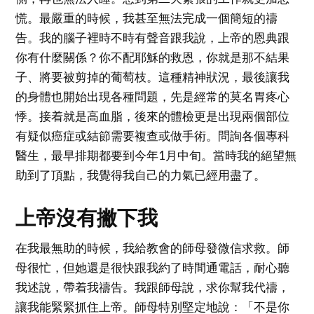
慌。最嚴重的時候，我甚至無法完成一個簡短的禱
告。我的腦子裡時不時有聲音跟我說，上帝的恩典跟
你有什麼關係？你不配耶穌的救恩，你就是那不結果
子、將要被剪掉的葡萄枝。這種精神狀況，最後讓我
的身體也開始出現各種問題，先是經常的莫名胃疼心
悸。接着就是高血脂，後來的體檢更是出現兩個部位
有疑似癌症或結節需要複查或做手術。問詢各個專科
醫生，最早排期都要到今年1月中旬。當時我的絕望無
助到了頂點，我覺得我自己的力氣已經用盡了。
上帝沒有撇下我
在我最無助的時候，我給教會的師母發微信求救。師
母很忙，但她還是很快跟我約了時間通電話，耐心聽
我述說，帶着我禱告。我跟師母說，求你幫我代禱，
讓我能緊緊抓住上帝。師母特別堅定地說：「不是你