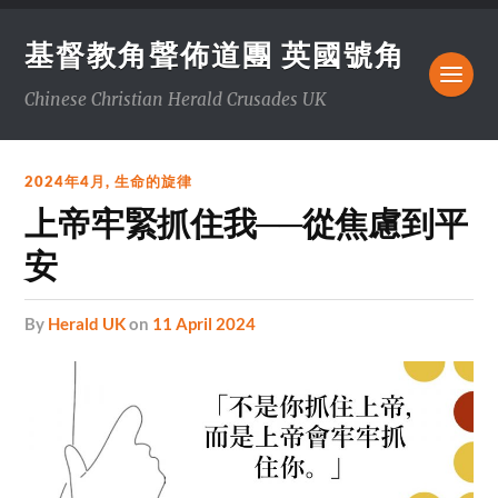
基督教角聲佈道團 英國號角
Chinese Christian Herald Crusades UK
2024年4月
,
生命的旋律
上帝牢緊抓住我──從焦慮到平
安
by
Herald UK
on
11 April 2024