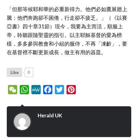
「但那等候耶和華的必重新得力。他們必如鷹展翅上
騰；他們奔跑卻不困倦，行走卻不疲乏。」（《以賽
亞書》四十章31節）現今，我要為主而活，順服上
帝，聆聽跟隨聖靈的指引。以主耶穌基督的愛為榜
樣，多多參與教會和小組的服侍，不再「凍齡」，要
在基督裡不斷更新成長，做主有用的器皿。
Like
0
WeChat
WhatsApp
MeWe
Facebook
Twitter
Pinterest
Herald UK