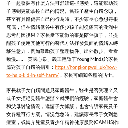
子一起發掘有什麼方法可舒緩這些感受，這能幫助孩
子感到更能掌控自己的情況。當孩子產生自殘念頭，
甚至有具體傷害自己的行為時，不少家長心急想尋根
究底，但在情緒低谷中有多少孩子能從痛苦的漩渦中
思考前因後果？家長當下能做的事是陪伴孩子，並提
醒孩子使用其他可行的替代方法抒發負面的情緒以轉
移注意力，例如鼓勵孩子整理物件、出外散步、看看
動漫……「英國心泉」義工翻譯了Young Minds給家長
應對孩子自殘的指引：
https://hongkongwell.uk/how-
to-help-kid-in-self-harm/
，家長可細閱各種的貼士。
家長就子女自殘問題見家庭醫生，醫生是否受理？又
或子女拒絕見醫生怎辦？就我們的經驗，家庭醫生會
和父母討論情況，邀請子女傾談，也會告訴家長及子
女各種可行方案。情況危急時，建議家長帶子女到急
症室，或轉介兒童及青少年精神健康服務(CAMHS)作