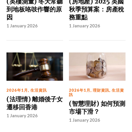
(英樓測量) 冬天常聽
(房地產) 2025 英國
到地板咯吱作響的原
秋季預算案：房產稅
因
務重點
1 January 2026
1 January 2026
2026年1月
,
生活資訊
2026年1月
,
理財資訊
,
生活資
訊
(法理情) 離婚後子女
(智慧理財) 如何預測
遷移回香港
市場下滑？
1 January 2026
1 January 2026