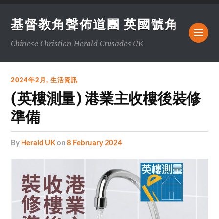
基督教角聲佈道團 英國號角
Chinese Christian Herald Crusades UK
2024年2月
,
生活資訊
(英樓測量) 港業主收樓後裝修
準備
by
Herald UK
on
8 February 2024