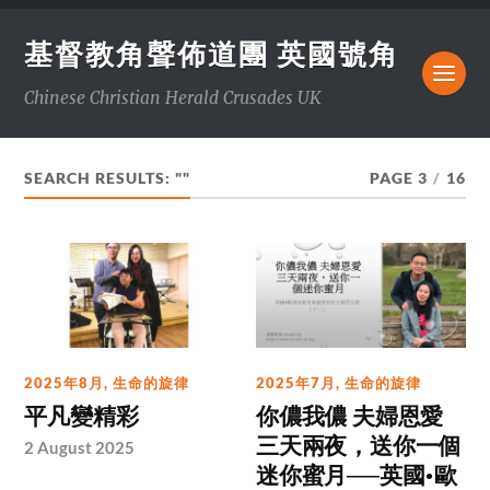
基督教角聲佈道團 英國號角
Chinese Christian Herald Crusades UK
SEARCH RESULTS: ""
PAGE 3
/
16
2025年8月
,
生命的旋律
2025年7月
,
生命的旋律
平凡變精彩
你儂我儂 夫婦恩愛
三天兩夜，送你一個
2 August 2025
迷你蜜月──英國•歐