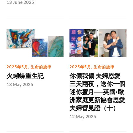
13 June 2025
2025年5月
,
生命的旋律
2025年5月
,
生命的旋律
火蝴蝶重生記
你儂我儂 夫婦恩愛
三天兩夜，送你一個
13 May 2025
迷你蜜月──英國•歐
洲家庭更新協會恩愛
夫婦營見證（十）
12 May 2025