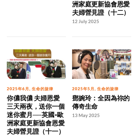
洲家庭更新協會恩愛
夫婦營見證（十二）
12 July 2025
2025年6月
,
生命的旋律
2025年5月
,
生命的旋律
你儂我儂 夫婦恩愛
鄧婉玲：全因為祢的
三天兩夜，送你一個
傳奇生命
迷你蜜月──英國•歐
13 May 2025
洲家庭更新協會恩愛
夫婦營見證（十一）