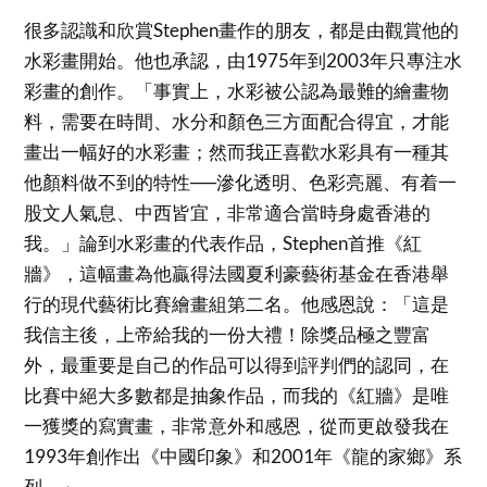
很多認識和欣賞Stephen畫作的朋友，都是由觀賞他的
水彩畫開始。他也承認，由1975年到2003年只專注水
彩畫的創作。「事實上，水彩被公認為最難的繪畫物
料，需要在時間、水分和顏色三方面配合得宜，才能
畫出一幅好的水彩畫；然而我正喜歡水彩具有一種其
他顏料做不到的特性──滲化透明、色彩亮麗、有着一
股文人氣息、中西皆宜，非常適合當時身處香港的
我。」論到水彩畫的代表作品，Stephen首推《紅
牆》，這幅畫為他贏得法國夏利豪藝術基金在香港舉
行的現代藝術比賽繪畫組第二名。他感恩說：「這是
我信主後，上帝給我的一份大禮！除獎品極之豐富
外，最重要是自己的作品可以得到評判們的認同，在
比賽中絕大多數都是抽象作品，而我的《紅牆》是唯
一獲獎的寫實畫，非常意外和感恩，從而更啟發我在
1993年創作出《中國印象》和2001年《龍的家鄉》系
列。」