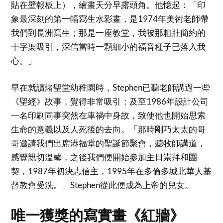
貼在壁報板上），繪畫天分早露頭角。他憶起：「印
象最深刻的第一幅寫生水彩畫，是1974年美術老師帶
我們到長洲寫生；那是一座教堂，我被那粗壯簡約的
十字架吸引，深信當時一顆細小的福音種子已落入我
心。」
早在就讀諸聖堂幼稚園時，Stephen已聽老師講過一些
《聖經》故事，覺得非常吸引；及至1986年設計公司
一名印刷同事突然在車禍中身故，致使他也開始思索
生命的意義以及人死後的去向。「那時剛巧太太的哥
哥邀請我們出席港福堂的聖誕節聚會，聽牧師講道，
感覺親切溫馨，之後我們便開始參加主日崇拜和團
契，1987年初決志信主，1995年在多倫多城北華人基
督教會受洗。」Stephen從此便成為上帝的兒女。
唯一獲獎的寫實畫《紅牆》