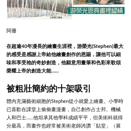
阿珊
在超逾40年漫長的繪畫生涯裡，游榮光(Stephen)最大
的感受是感謝上帝給他繪畫創作的恩賜，讓他可以細
味和享受祂的奇妙創造，他願意用畫筆和色彩來歌頌
榮耀上帝的創造大能……
被粗壯簡約的十架吸引
體內充滿藝術細胞的Stephen從小就愛上繪畫。小學時
已喜歡在課堂上偷偷畫漫畫，自己創作占士邦、機械
人和巴士……他坦承其他學科成績平平，但美術科就得
分最高，而畫作也經常被美術老師誇讚「貼堂」（展