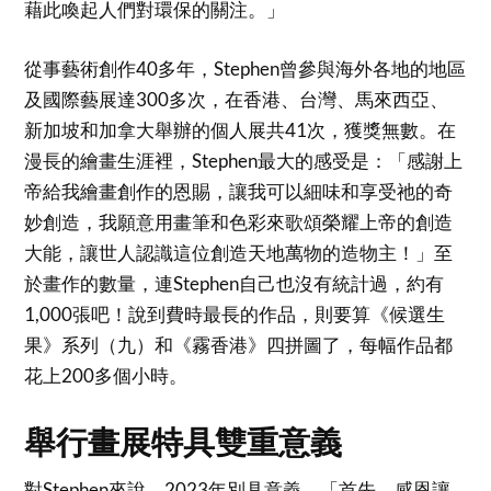
藉此喚起人們對環保的關注。」
從事藝術創作40多年，Stephen曾參與海外各地的地區
及國際藝展達300多次，在香港、台灣、馬來西亞、
新加坡和加拿大舉辦的個人展共41次，獲獎無數。在
漫長的繪畫生涯裡，Stephen最大的感受是：「感謝上
帝給我繪畫創作的恩賜，讓我可以細味和享受祂的奇
妙創造，我願意用畫筆和色彩來歌頌榮耀上帝的創造
大能，讓世人認識這位創造天地萬物的造物主！」至
於畫作的數量，連Stephen自己也沒有統計過，約有
1,000張吧！說到費時最長的作品，則要算《候選生
果》系列（九）和《霧香港》四拼圖了，每幅作品都
花上200多個小時。
舉行畫展特具雙重意義
對Stephen來說，2023年別具意義。「首先，感恩讓