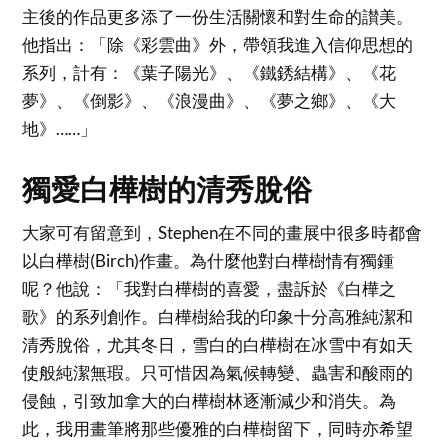
主後的作品更多添了一份生活關懷和對生命的讃美。
他指出：「除《彩雲曲》外，帶領我進入信仰思想的
系列，計有：《葉子陽光》、《鐵銹結構》、《花
夢》、《倒影》、《浪漫曲》、《夢之鄉》、《大
地》……」
獨愛白樺樹的清秀脫俗
大家可有留意到，Stephen在不同的畫展中很多時都會
以白樺樹(Birch)作畫。為什麼他對白樺樹情有獨鍾
呢？他說：「我對白樺樹的喜愛，盡訴於《白樺之
歌》的系列創作。白樺樹給我的印象十分高雅純潔和
清秀脫俗，尤其冬日，雪白的白樺樹在冰雪中有如天
使般純潔無瑕。只可惜因為氣候轉變、蟲害和酸雨的
侵蝕，引致加拿大的白樺樹林逐漸減少和消失。為
此，我用畫筆將那些優雅的白樺樹留下，同時亦希望