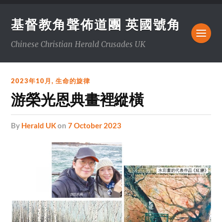
基督教角聲佈道團 英國號角
Chinese Christian Herald Crusades UK
2023年10月
,
生命的旋律
游榮光恩典畫裡縱橫
by
Herald UK
on
7 October 2023