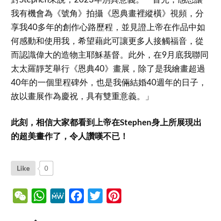
我有機會為《號角》拍攝《恩典畫裡縱橫》視頻，分
享我40多年的創作心路歷程，並見證上帝在作品中如
何感動和使用我，希望藉此可讓更多人接觸福音，從
而認識偉大的造物主耶穌基督。此外，在9月底我聯同
太太羅靜芝舉行《恩典40》畫展，除了是我繪畫超過
40年的一個里程碑外，也是我倆結婚40週年的日子，
故以畫展作為慶祝，具有雙重意義。」
此刻，相信大家都看到上帝在Stephen身上所展現出
的超美畫作了，令人讚嘆不已！
Like
0
WeChat
WhatsApp
MeWe
Facebook
Twitter
Pinterest