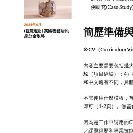
例研究(Case Study
2026年6月
簡歷準備與投遞
(智慧理財) 英國稅務居民
身分全攻略
※ CV（Curriculum 
內容主要需要包括幾大
驗（項目經驗）；4）
和中文略有不同，具體
不管使用什麼模板，首
即可（1-2頁）。無
因為是工作申請用的C
／課題經歷和專業技