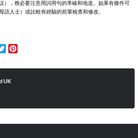
（打字錯誤），務必要注意用詞用句的準確和地道。如果有條件可
aker（母語人士）或比較有經驗的前輩檢查和修改。
cebook
Twitter
Pinterest
d UK