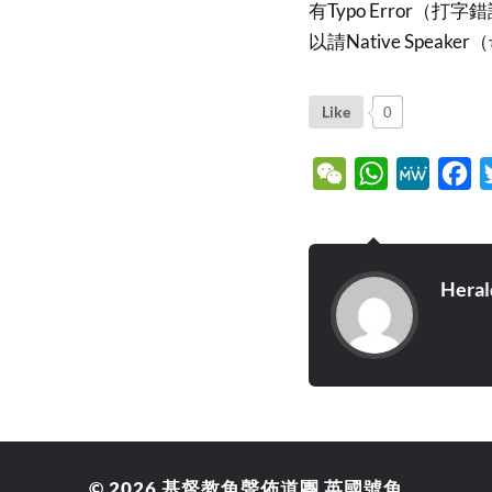
有Typo Error
以請Native Spe
Like
0
WeChat
WhatsApp
MeWe
Fa
Heral
© 2026
基督教角聲佈道團 英國號角