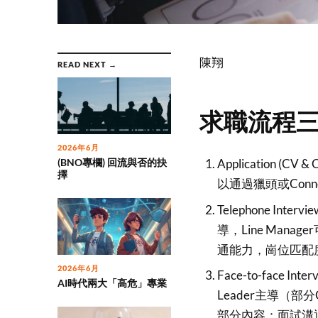
陳翔
READ NEXT →
求職流程
2026年6月
(BNO專欄) 回流與否的抉
Application 
擇
以通過獵頭或Conn
Telephone Int
導，Line Man
通能力，崗位匹配
2026年6月
Face-to-face In
AI時代兩大「高危」專業
Leader主導（部
部分內容：面試溝通(Psyc