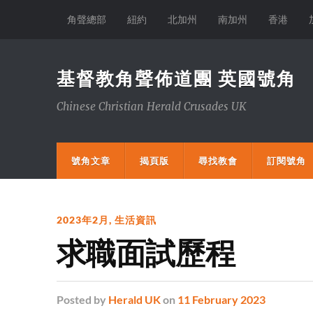
角聲總部
紐約
北加州
南加州
香港
基督教角聲佈道團 英國號角
Chinese Christian Herald Crusades UK
號角文章
揭頁版
尋找教會
訂閱號角
2023年2月
,
生活資訊
求職面試歷程
Posted
by
Herald UK
on
11 February 2023