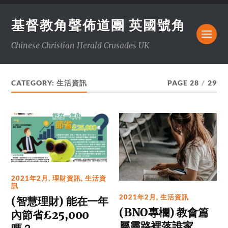
基督教角聲佈道團 英國號角
Chinese Christian Herald Crusades UK
CATEGORY:
生活資訊
PAGE 28
/
29
2021年2月
,
理財資訊
,
生活資
訊
2021年2月
,
生活資訊
(智慧理財) 能在一年
(BNO專欄) 教會篇
內節省£25,000
屬靈路裡落誰家