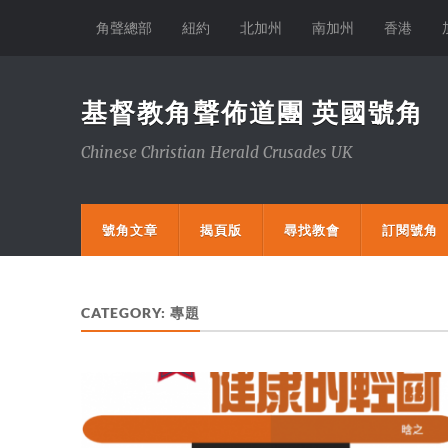
角聲總部
紐約
北加州
南加州
香港
基督教角聲佈道團 英國號角
Chinese Christian Herald Crusades UK
號角文章
揭頁版
尋找教會
訂閱號角
CATEGORY:
專題