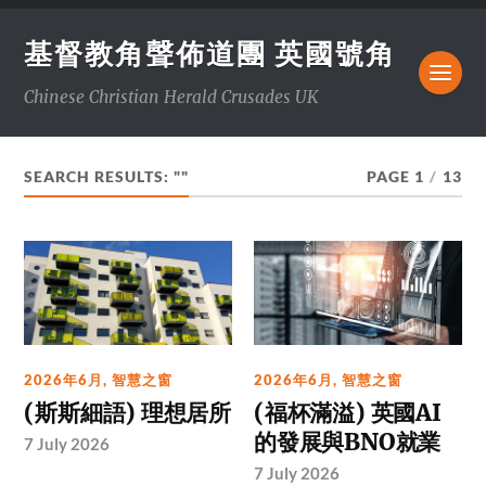
基督教角聲佈道團 英國號角
Chinese Christian Herald Crusades UK
SEARCH RESULTS: ""
PAGE 1
/
13
2026年6月
,
智慧之窗
2026年6月
,
智慧之窗
(斯斯細語) 理想居所
(福杯滿溢) 英國AI
的發展與BNO就業
7 July 2026
7 July 2026