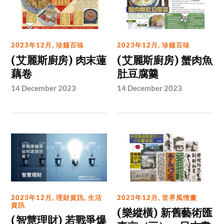
2023年12月
,
珍饈百味
2023年12月
,
珍饈百味
(艾麗斯廚房) 肉末蓮
(艾麗斯廚房) 蟹肉魚
藕卷
肚豆腐羹
14 December 2023
14 December 2023
2023年12月
,
理財資訊
,
生活
2023年12月
,
世界風情畫
資訊
(樂縱橫) 新舊藝術匯
(智慧理財) 若戰爭爆