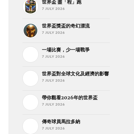
世界盃 盡「程」跑
7 JULY 2026
世界盃獎盃的奇幻漂流
7 JULY 2026
一場比賽，少一場戰爭
7 JULY 2026
世界盃對全球文化及經濟的影響
7 JULY 2026
帶你觀看2026年的世界盃
7 JULY 2026
傳奇球員馬拉多納
7 JULY 2026