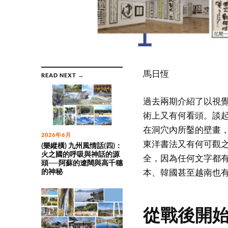
馬日恆
READ NEXT →
過去兩期介紹了以視覺
術上又有何看頭。談
在洞穴內所鑿的壁畫，
2026年6月
東洋書法又有何可觀
(樂縱橫) 九州風情話(四)：
火之國的呼吸與神話的源
全，因為任何文字都
頭──阿蘇的遼闊與高千穗
本、韓國甚至越南也
的神秘
從戰後開