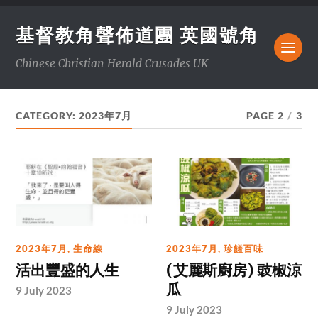
基督教角聲佈道團 英國號角
Chinese Christian Herald Crusades UK
CATEGORY:
2023年7月
PAGE 2
/
3
2023年7月
,
生命線
2023年7月
,
珍饈百味
活出豐盛的人生
(艾麗斯廚房) 豉椒涼
瓜
9 July 2023
9 July 2023