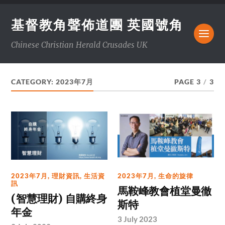
基督教角聲佈道團 英國號角
Chinese Christian Herald Crusades UK
CATEGORY:
2023年7月
PAGE 3
/
3
2023年7月
,
理財資訊
,
生活資
2023年7月
,
生命的旋律
訊
馬鞍峰教會植堂曼徹
(智慧理財) 自購終身
斯特
年金
3 July 2023