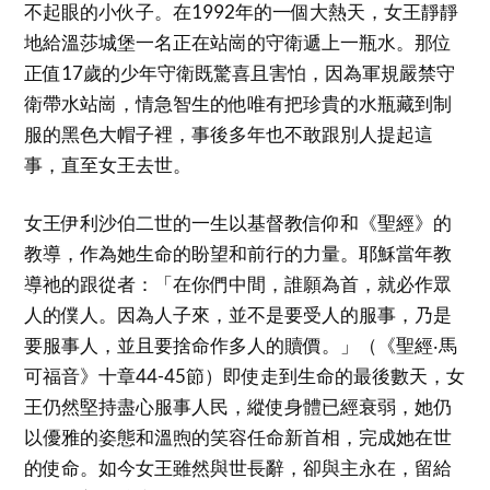
不起眼的小伙子。在1992年的一個大熱天，女王靜靜
地給溫莎城堡一名正在站崗的守衛遞上一瓶水。那位
正值17歲的少年守衛既驚喜且害怕，因為軍規嚴禁守
衛帶水站崗，情急智生的他唯有把珍貴的水瓶藏到制
服的黑色大帽子裡，事後多年也不敢跟別人提起這
事，直至女王去世。
女王伊利沙伯二世的一生以基督教信仰和《聖經》的
教導，作為她生命的盼望和前行的力量。耶穌當年教
導祂的跟從者：「在你們中間，誰願為首，就必作眾
人的僕人。因為人子來，並不是要受人的服事，乃是
要服事人，並且要捨命作多人的贖價。」（《聖經‧馬
可福音》十章44-45節）即使走到生命的最後數天，女
王仍然堅持盡心服事人民，縱使身體已經衰弱，她仍
以優雅的姿態和溫煦的笑容任命新首相，完成她在世
的使命。如今女王雖然與世長辭，卻與主永在，留給