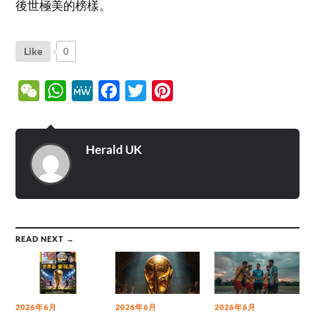
後世極美的榜樣。
Like
0
WeChat
WhatsApp
MeWe
Facebook
Twitter
Pinterest
Herald UK
READ NEXT →
2026年6月
2026年6月
2026年6月