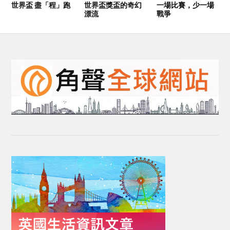
世界盃 盡「程」跑
世界盃獎盃的奇幻
一場比賽，少一場
漂流
戰爭