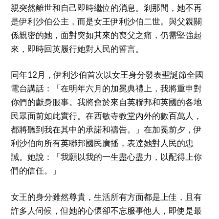
親突然離世和自己即時繼位的消息。剎那間，她不再
是伊利沙伯公主，而是女王伊利沙伯二世。與父親關
係親密的她，面對突如其來的喪父之痛，仍需堅強起
來，即時回英履行她對人民的誓言。
同年12月，伊利沙伯首次以女王身分發表聖誕節全國
電台講話：「在明年六月的加冕典禮上，我將重申對
你們的獻身服事。我將會於來自英聯邦和英國的各地
民眾面前如此實行。在西敏寺教堂內外的數百萬人，
都將聽到我在其中的承諾和禱告。」在加冕前夕，伊
利沙伯向所有英聯邦國民廣播，表達她對人民的忠
誠。她說：「我願以我的一生盡心盡力，以配得上你
們的信任。」
女王的身分雖然尊貴，生活所有方面都是上佳，且有
許多人伺候，但她的心懷卻不忘服事他人，即使是最