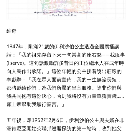
維奇
1947年，剛滿21歲的伊利沙伯公主透過全國廣播講
話：「我的祖先存留下來一句崇高的座右銘——我服事
(I serve)。這句話激勵許多昔日的王位繼承人在成年時
向人民作出承諾。」這位年輕的公主接着說出莊嚴的
奉獻辭：「我在眾人面前宣佈，我的一生無論長短，
都將獻給你們，為我們所屬的皇室服務。除非你們與
我共同抱有這份決心，否則我將沒有力量單獨實踐……
願上帝幫助我履行誓言。」
五年後，即1952年2月6日，伊利沙伯公主與夫婿在非
洲肯尼亞開始英聯邦巡迴探訪的第一站時，收到她父