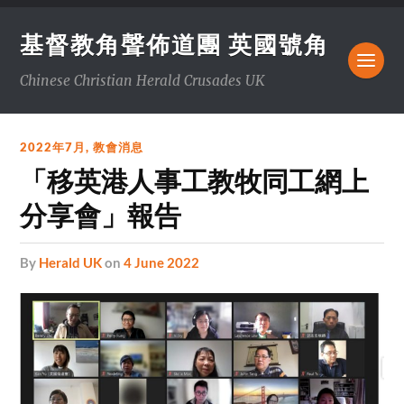
基督教角聲佈道團 英國號角
Chinese Christian Herald Crusades UK
2022年7月
,
教會消息
「移英港人事工教牧同工網上
分享會」報告
by
Herald UK
on
4 June 2022