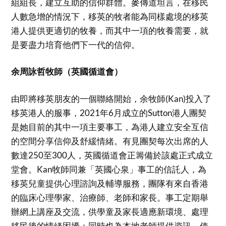
組組長，建立互助的信仰群體。麥傳道坦言，在移民
人數急增的情況下，移英的牧者能為同樣處境的移英
港人提供更適切的牧養，而其中一項的牧養需要，就
是要盡力培育他們下一代的信仰。
余周詠哲牧師（英國循道會）
由即將移英朋友的一個聯絡開始，余牧師(Kan)投入了
移英港人的服事，2021年6月成立的Sutton港人團契
是她目前的其中一項主要事工，為港人建立安全互信
的空間分享信仰及舒緩情緒。有見團契每次出席的人
數達250至300人，英國循道會正籌備於該處正式成立
堂會。Kan牧師同兼「英國心泉」事工的信託人，為
移英兒童提供心理諮詢及輔導服務，團隊有來自香港
的臨床心理學家、治療師、老師和家長。事工定期舉
辦網上講座及交流，供學童及家長適應新環境、處理
移民後的情緒困擾；同時也為本地老師提供資訊，使