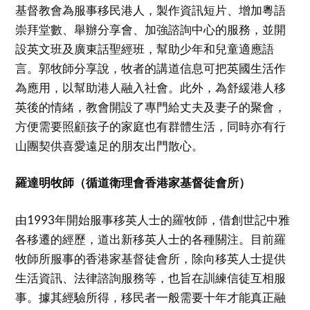
基督教會為服事移民港人，製作資訊短片、增加粵語
崇拜堂數、舉辦分享會、加強諮詢中心的服務，並開
設英文班及廣東話聖經班，幫助少年和兒童適應語
言。郭牧師分享說，牧者的講道信息可把英國生活作
為應用，以幫助港人融入社會。此外，為舒緩港人移
英後的情緒，教會開設了專門給丈夫及妻子的聚會，
方便需要照顧孩子的家庭也有群體生活，同時亦有行
山團契供喜愛遠足的朋友出門散心。
羅達明牧師（循道衛理會香港家基督徒會所）
由1993年開始服事移英人士的羅牧師，借創世記中雅
各移遷的經歷，道出新移英人士的各種關注。目前羅
牧師所服事的香港家基督徒會所，除向移英人士提供
生活資訊、法律諮詢服務等，也旨在訓練信徒互相服
事。據其經驗所得，移民者一般需要十年才能真正融