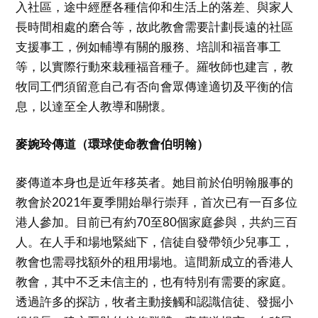
入社區，途中經歷各種信仰和生活上的落差、與家人
長時間相處的磨合等，故此教會需要計劃長遠的社區
支援事工，例如輔導有關的服務、培訓和福音事工
等，以實際行動來栽種福音種子。羅牧師也建言，教
牧同工們須留意自己有否向會眾傳達適切及平衡的信
息，以達至全人教導和關懷。
麥婉玲傳道（環球使命教會伯明翰）
麥傳道本身也是近年移英者。她目前於伯明翰服事的
教會於2021年夏季開始舉行崇拜，首次已有一百多位
港人參加。目前已有約70至80個家庭參與，共約三百
人。在人手和場地緊絀下，信徒自發帶領少兒事工，
教會也需尋找額外的租用場地。這間新成立的香港人
教會，其中不乏未信主的，也有特別有需要的家庭。
透過許多的探訪，牧者主動接觸和認識信徒、發掘小