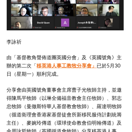
李詠祈
由「基督教角聲佈道團英國分會」及《英國號角》主
辦的第二次「
移英港人事工教牧分享會」
已於5月30
日（星期一）順利完成。
分享會由英國號角董事會主席曹子光牧師主持，並邀
得陳馬平牧師（以琳全備福音教會主任牧師）、郭志
忠牧師（曼徹斯特華人基督教會牧師）、羅達明牧師
（循道衛理會香港家基督徒會所新移民服侍計劃統籌
主任）、麥婉玲傳道（環球使命教會伯明翰傳道）及
余周詠哲牧師（英國循道會牧師）分享移英港人事