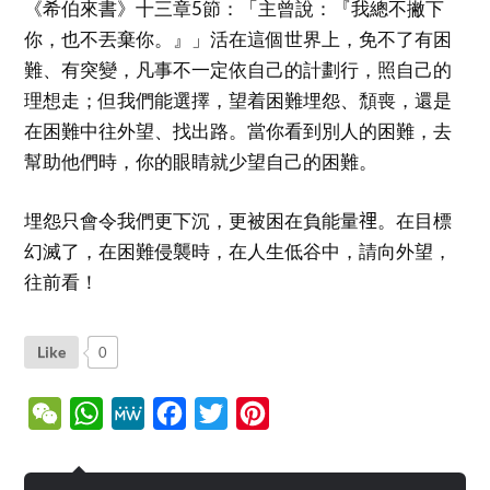
《希伯來書》十三章5節：「主曾說：『我總不撇下
你，也不丟棄你。』」活在這個世界上，免不了有困
難、有突變，凡事不一定依自己的計劃行，照自己的
理想走；但我們能選擇，望着困難埋怨、頹喪，還是
在困難中往外望、找出路。當你看到別人的困難，去
幫助他們時，你的眼睛就少望自己的困難。
埋怨只會令我們更下沉，更被困在負能量𥚃。在目標
幻滅了，在困難侵襲時，在人生低谷中，請向外望，
往前看！
Like
0
WeChat
WhatsApp
MeWe
Facebook
Twitter
Pinterest