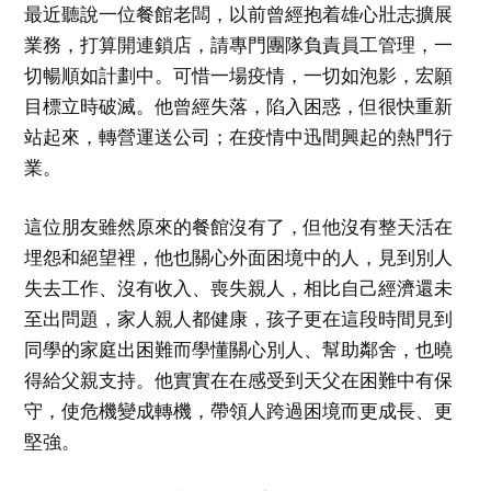
最近聽說一位餐館老闆，以前曾經抱着雄心壯志擴展
業務，打算開連鎖店，請專門團隊負責員工管理，一
切暢順如計劃中。可惜一場疫情，一切如泡影，宏願
目標立時破滅。他曾經失落，陷入困惑，但很快重新
站起來，轉營運送公司；在疫情中迅間興起的熱門行
業。
這位朋友雖然原來的餐館沒有了，但他沒有整天活在
埋怨和絕望裡，他也關心外面困境中的人，見到別人
失去工作、沒有收入、喪失親人，相比自己經濟還未
至出問題，家人親人都健康，孩子更在這段時間見到
同學的家庭出困難而學懂關心別人、幫助鄰舍，也曉
得給父親支持。他實實在在感受到天父在困難中有保
守，使危機變成轉機，帶領人跨過困境而更成長、更
堅強。