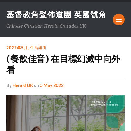
基督教角聲佈道團 英國號角
Chinese Christian Herald Crusades UK
2022年5月
,
生活組曲
(餐飲佳音) 在目標幻滅中向外
看
by
Herald UK
on
5 May 2022