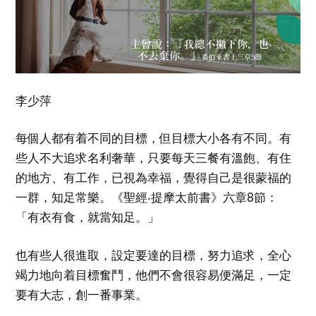
李少萍
每個人都有着不同的目標，但目標大小各有不同。有
些人不大追求名利奢華，只要每天三餐有溫飽、有住
的地方、有工作，已視為幸福，覺得自己是很蒙福的
一群，知足常樂。《聖經‧提摩太前書》六章8節：
「有衣有食，就當知足。」
也有些人很進取，設定要達的目標，努力追求，全心
竭力地向着目標奮鬥，他們不會很容易便滿足，一定
要有大志，創一番事業。