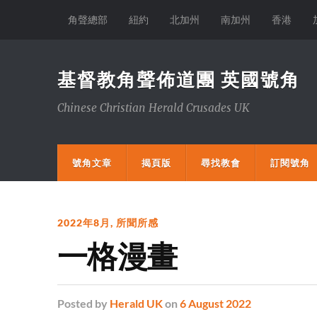
角聲總部
紐約
北加州
南加州
香港
基督教角聲佈道團 英國號角
Chinese Christian Herald Crusades UK
號角文章
揭頁版
尋找教會
訂閱號角
2022年8月
,
所聞所感
一格漫畫
Posted
by
Herald UK
on
6 August 2022