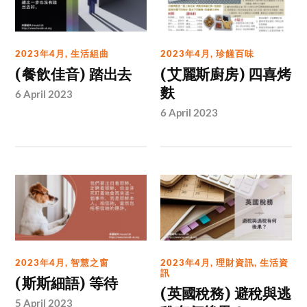
2023年4月
,
生活組曲
2023年4月
,
珍饈百味
(餐飲佳音) 踏出去
(艾麗斯廚房) 四喜烤
麩
6 April 2023
6 April 2023
2023年4月
,
智慧之窗
2023年4月
,
理財資訊
,
生活資
訊
(斯斯細語) 等待
(英國稅務) 避稅與逃
5 April 2023