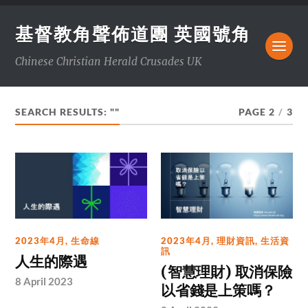
基督教角聲佈道團 英國號角
Chinese Christian Herald Crusades UK
SEARCH RESULTS: ""
PAGE 2
/
3
2023年4月
,
生命線
2023年4月
,
理財資訊
,
生活資
訊
人生的際遇
(智慧理財) 取消保險
8 April 2023
以省錢是上策嗎？