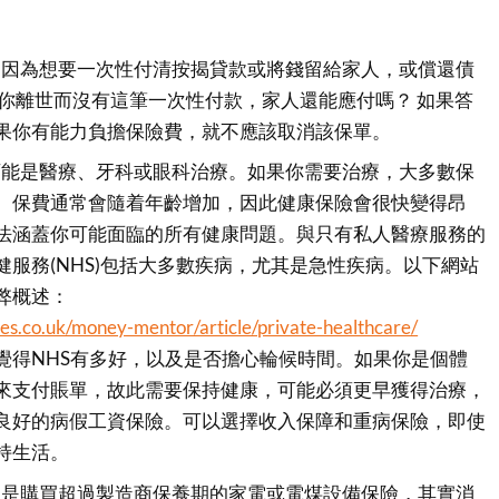
是因為想要一次性付清按揭貸款或將錢留給家人，或償還債
果你離世而沒有這筆一次性付款，家人還能應付嗎？ 如果答
果你有能力負擔保險費，就不應該取消該保單。
可能是醫療、牙科或眼科治療。如果你需要治療，大多數保
。保費通常會隨着年齡增加，因此健康保險會很快變得昂
法涵蓋你可能面臨的所有健康問題。與只有私人醫療服務的
健服務(NHS)包括大多數疾病，尤其是急性疾病。以下網站
弊概述：
es.co.uk/money-mentor/article/private-healthcare/
覺得NHS有多好，以及是否擔心輪候時間。如果你是個體
來支付賬單，故此需要保持健康，可能必須更早獲得治療，
良好的病假工資保險。可以選擇收入保障和重病保險，即使
持生活。
常是購買超過製造商保養期的家電或電煤設備保險，其實消