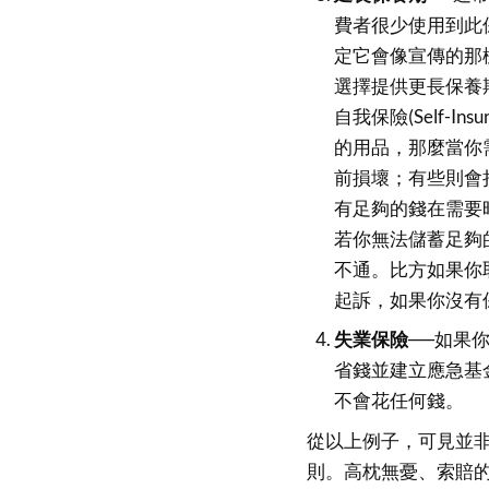
費者很少使用到此
定它會像宣傳的那
選擇提供更長保養
自我保險(Self-
的用品，那麼當你
前損壞；有些則會
有足夠的錢在需要
若你無法儲蓄足夠
不通。比方如果你
起訴，如果你沒有
失業保險──
如果
省錢並建立應急基
不會花任何錢。
從以上例子，可見並
則。高枕無憂、索賠