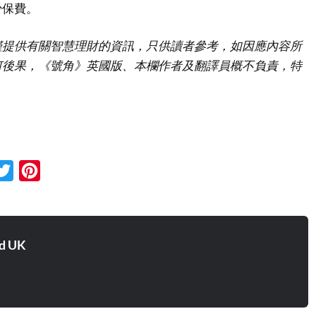
少保費。
僅提供有關智慧理財的資訊，只供讀者參考，如因應內容所
何後果，《號角》英國版、本欄作者及翻譯員概不負責，特
cebook
Twitter
Pinterest
d UK