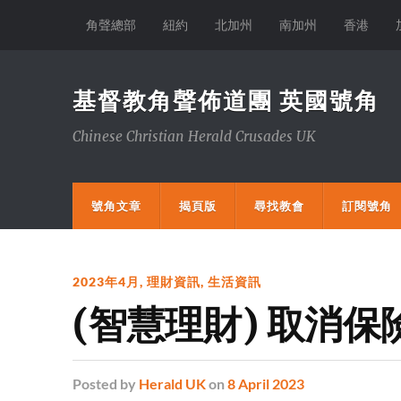
角聲總部
紐約
北加州
南加州
香港
基督教角聲佈道團 英國號角
Chinese Christian Herald Crusades UK
號角文章
揭頁版
尋找教會
訂閱號角
2023年4月
,
理財資訊
,
生活資訊
(智慧理財) 取消
Posted
by
Herald UK
on
8 April 2023