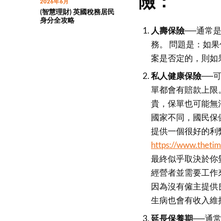
險：
2026年6月
(智慧理財) 英國稅務居民
身分全攻略
人壽保險──
通常
務。 問題是：如
案是否定的，則如
私人健康保險──
單都會有賠款上限
貴，保單也可能無
國家不同，國民保
提供一個很好的利
https://www.thetim
最終似乎取決於你
經營者並需要工作
因為沒有僱主提供
生病也會有收入維
延長保養期──
通