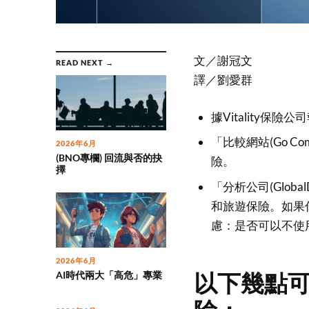
文／謝冠文
READ NEXT →
譯／劉愛群
據Vitality
「比較網站(Go 
2026年6月
(BNO專欄) 回流與否的抉
險。
擇
「分析公司(Glo
和旅遊保險。如果
慮：是否可以不使
2026年6月
以下幾點
AI時代兩大「高危」專業