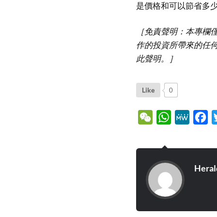
是價格和可以節省多
［免責聲明：本專欄
作的投資所帶來的任
此聲明。］
Like
0
WeChat
WhatsApp
MeWe
Fa
Heral