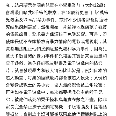
究，結果顯示美國的兒童在小學畢業前（大約12歲）
會親眼目睹共8千宗兇殺案，在18歲前更會目睹4萬宗
兇殺案及20萬宗暴力事件。或許不少讀者都會對這研
究結果感到震驚，然後開始非常嚴謹地過慮孩子觀賞
的電視節目，務求盡力保護孩子免受影響。可是，即
使家長從不在家播放有暴力情節的電影或電視劇，其
實都無法阻止他們接觸這些兇殺和暴力事件，因為兒
童大多數目睹的暴力事件和兇殺案其實是來自動畫和
電子遊戲。當你仔細觀賞動畫及電子遊戲內的情節
時，就會發現暴力和殺人情節比比皆是，例如日本的
超人動畫，每集的怪獸最終都會被超人殺死；又例如
會變身成戰士的美少女，壞人最終都會被主角殺害；
再例如在電子遊戲中，每次都要拯救公主的鬍子兄
弟，被他們踏死的栗子怪和烏龜實在數之不盡。除非
家長完全禁止孩子接觸電視機、平版電腦及手提電話
等器材，否則近乎沒可能徹底禁止他們接觸到以上的