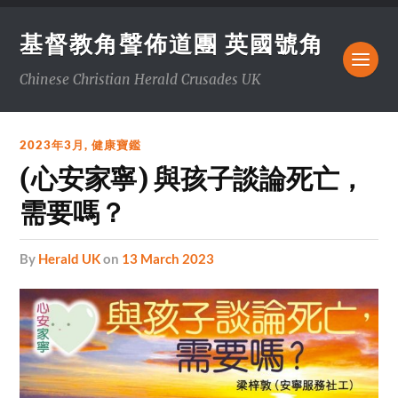
基督教角聲佈道團 英國號角
Chinese Christian Herald Crusades UK
2023年3月
,
健康寶鑑
(心安家寧) 與孩子談論死亡，
需要嗎？
by
Herald UK
on
13 March 2023