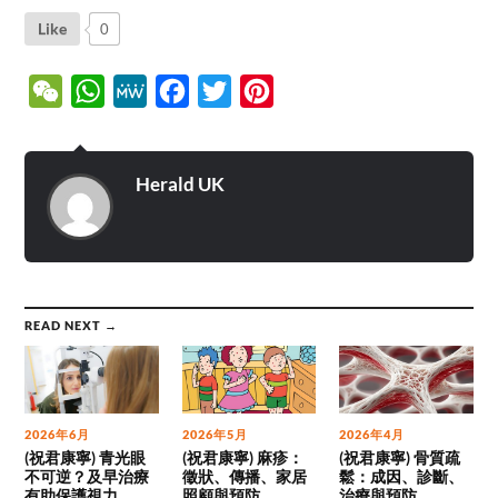
Like
0
WeChat
WhatsApp
MeWe
Facebook
Twitter
Pinterest
Herald UK
READ NEXT →
2026年6月
2026年5月
2026年4月
(祝君康寧) 青光眼
(祝君康寧) 麻疹：
(祝君康寧) 骨質疏
不可逆？及早治療
徵狀、傳播、家居
鬆：成因、診斷、
有助保護視力
照顧與預防
治療與預防