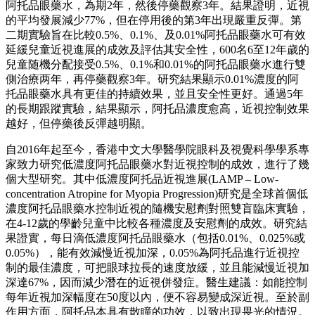
阿托品眼藥水，為期2年，然後停藥觀察3年。結果證明，近視
的平均發展減少77%，但在停用後的第3年出現嚴重反彈。第
二期實驗旨在比較0.5%、0.1%、及0.01%阿托品眼藥水可有效
延緩兒童近視進展的成效及評估其安全性，600名6至12年歲的
兒童随機分配接受0.5%、0.1%和0.01%的阿托品眼藥水進行雙
側治療两年，再停藥觀察3年。研究結果顯示0.01%濃度的阿
托品眼藥水具有更佳的持續效果，並且安全性更好。通過5年
的長期跟蹤實驗，結果顯示，阿托品濃度愈高，近視控制效果
越好，但停藥後反彈越明顯。
自2016年起至今，香港中文大學醫學院眼科及視覺科學學系專
家致力研究低濃度阿托品眼藥水對近視控制的成效，進行了幾
個大型研究。其中低濃度阿托品近視進展(LAMP – Low-
concentration Atropine for Myopia Progression)研究是全球首個低
濃度阿托品眼藥水控制近視的隨機安慰劑對照雙盲臨床實驗，
在4-12歲的學齡兒童中比較各種濃度及安慰劑的成效。研究結
果證實，每日滴低濃度阿托品眼藥水（包括0.01%、0.025%或
0.05%），能有效減慢近視加深，0.05%為阿托品進行近視控
制的最佳濃度，可把眼球拉長的速度放緩，並且能減慢近視加
深達67%，因而減少潛在的近視併發症。醫生建議：如能控制
每年近視加深幅度在50度以內，便不容易變成深近視。至於副
作用方面，阿托品本具有散瞳的功效，以致出現畏光的情況。