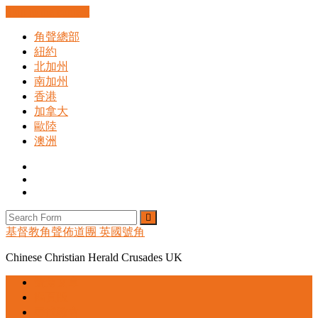
Skip to the content
角聲總部
紐約
北加州
南加州
香港
加拿大
歐陸
澳洲
Facebook
Instagram
Search
Search
基督教角聲佈道團 英國號角
Chinese Christian Herald Crusades UK
號角文章
揭頁版
尋找教會