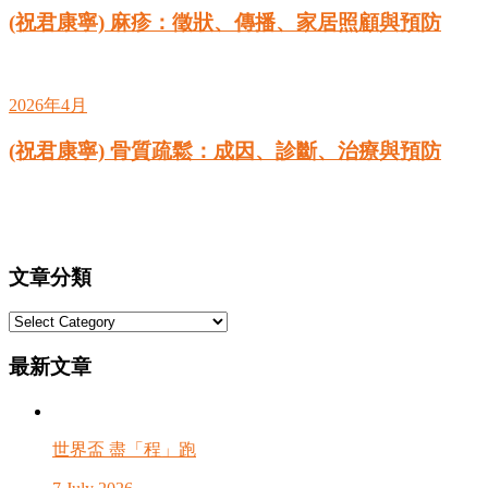
(祝君康寧) 麻疹：徵狀、傳播、家居照顧與預防
2026年4月
(祝君康寧) 骨質疏鬆：成因、診斷、治療與預防
文章分類
文
章
最新文章
分
類
世界盃 盡「程」跑