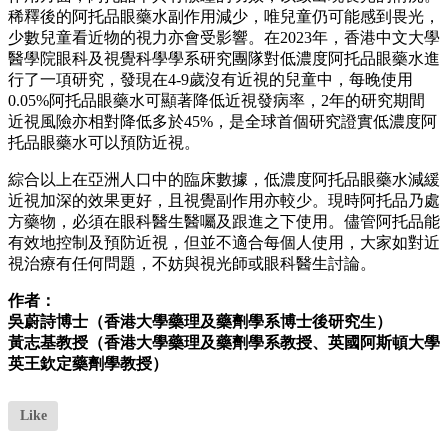
稀釋後的阿托品眼藥水副作用減少，唯兒童仍可能感到畏光，
少數兒童看近物的視力亦會受影響。在2023年，香港中文大學
醫學院眼科及視覺科學學系研究團隊對低濃度阿托品眼藥水進
行了一項研究，發現在4-9歲沒有近視的兒童中，每晚使用
0.05%阿托品眼藥水可顯著降低近視發病率，2年的研究期間
近視風險亦相對降低多於45%，是全球首個研究證實低濃度阿
托品眼藥水可以預防近視。
綜合以上在亞洲人口中的臨床數據，低濃度阿托品眼藥水減緩
近視加深的效果更好，且視覺副作用亦較少。現時阿托品乃處
方藥物，必須在眼科醫生醫囑及跟進之下使用。儘管阿托品能
有效地控制及預防近視，但並不適合每個人使用，大家如對近
視治療有任何問題，不妨與視光師或眼科醫生討論。
作者：
吳蔚詩博士（香港大學藥理及藥劑學系博士後研究生）
黃志基教授（香港大學藥理及藥劑學系教授、英國阿斯頓大學
英王欽定藥劑學教授）
Like