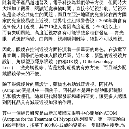
隨着電子產品越趨普及，電子科技為我們帶來方便，但同時大
大增加了觀看、閱讀近處事物時間，直接令近視加劇。近視不
但是全球公共衞生的問題，而且在亞洲地區的兒童比在西方國
家的兒童較易患上近視。世界衛生組織警告說：2050年將會有
近50億人口近視，其中10億人會因高度近視（>500度以上）
而有失明風險。高度近視亦會有可能導致多種併發症──青光
眼、黃斑部病變、白內障、視網膜剝離等，絕對不可以輕視。
因此，眼鏡在控制近視方面扮演着一個重要的角色。在孩童至
青春期，同學們紛紛加入眼鏡兵團。近年來，新型的近視鏡片
設計、角膜塑形隱形眼鏡（俗稱OK鏡，Orthokeratology
Lens）、激光矯視等，皆是控制近視的有效方法，而且減少配
戴眼鏡帶來的不便。
除了眼鏡鏡片的新設計，藥物也有助減緩近視。阿托品
(Atropine)便是其中一個例子。阿托品本是用作鬆弛眼部睫狀
肌和擴大瞳孔。随着現代醫學發展和學術研究，讓更多人認識
到阿托品具有減緩近視加深的作用。
其中一個經典研究是由新加坡國立眼科中心開展的ATOM
(Atropine for the Treatment Of Myopia)系列研究。第一期實驗自
1999年開始，招募了400名6-12歲的兒童在一隻眼睛中接受1%