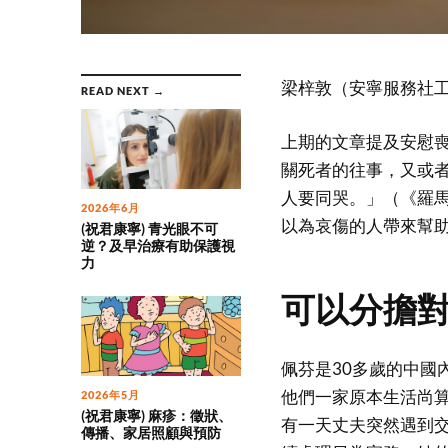
梁梓敦（安寧服務社
READ NEXT →
上期的文章提及安慰
關死者的往事，又或
人要同哭。」（《羅馬
2026年6月
以為哀傷的人帶來幫
(祝君康寧) 青光眼不可
逆？及早治療有助保護視
力
可以分擔
佩芬是30多歲的中國
他們一家原本生活尚
2026年5月
(祝君康寧) 麻疹：徵狀、
有一天丈夫突然遇到
傳播、家居照顧與預防