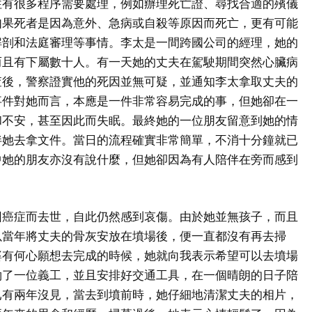
往有很多程序需要處理，例如辦理死亡證、尋找合適的殯儀
如果死者是因為意外、急病或自殺等原因而死亡，更有可能
解剖和法庭審理等事情。李太是一間跨國公司的經理，她的
而且有下屬數十人。有一天她的丈夫在駕駛期間突然心臟病
查後，警察證實他的死因並無可疑，並通知李太拿取丈夫的
事件對她而言，本應是一件非常容易完成的事，但她卻在一
和不安，甚至因此而失眠。最終她的一位朋友留意到她的情
伴她去拿文件。當日的流程確實非常簡單，不消十分鐘就已
中她的朋友亦沒有說什麼，但她卻因為有人陪伴在旁而感到
因癌症而去世，自此仍然感到哀傷。由於她並無孩子，而且
以當年將丈夫的骨灰安放在墳場後，便一直都沒有再去掃
婆有何心願想去完成的時候，她就向我表示希望可以去墳場
約了一位義工，並且安排好交通工具，在一個晴朗的日子陪
已有兩年沒見，當去到墳前時，她仔細地清潔丈夫的相片，