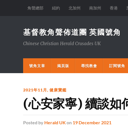
角聲總部
紐約
北加州
南加州
香港
基督教角聲佈道團 英國號角
Chinese Christian Herald Crusades UK
號角文章
揭頁版
尋找教會
訂閱號角
2021年11月
,
健康寶鑑
(心安家寧) 續談
Posted
by
Herald UK
on
19 December 2021