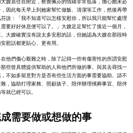
的大嫂居住在附近，察覺佩芬的情緒非常低落，擔心她未必
子，因此每天早上到她家幫忙做飯、清潔等工作，然後再帶
佩芬說：「我不知道可以怎樣安慰你，所以我只能幫忙處理
只需要好好休息便可以了。」大嫂足足幫忙了接近一個月，
來。大嫂確實沒有說太多安慰的話，但她認為大嫂在那段時
句安慰話都更貼心、更有用。
，在他們傷心艱難之時，除了記得一些有傷害性的所謂安慰
得那些曾具體提供幫助的人和他們所做的事。與其去尋找一
話，不如多留意對方是否有些生活方面的事需要協助。請不
複雜，協助打理家務、照顧孩子、陪伴辦理殯葬事宜、陪伴
助等就已經可以。
完成需要做或想做的事