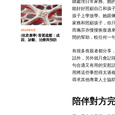
續處理日常家務。她
能好好照顧自己和孩
孩子上學放學。她跟
家務和照顧孩子，你
而佩芬亦慢慢恢復過
2026年4月
(祝君康寧) 骨質疏鬆：成
間的幫助，較任何一
因、診斷、治療與預防
有很多喪親者都分享
話外，另外就只會記
句合適又有用的安慰
用將這些事想得太過
尋求其他專業人士協
陪伴對方