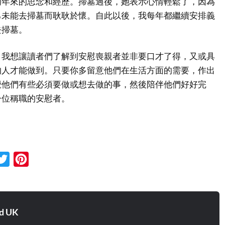
兩年來的思念和經歷。掃墓過後，她表示心情輕鬆了，因為
己未能去掃墓而耿耿於懷。自此以後，我每年都繼續安排義
去掃墓。
，我想讓讀者們了解到安慰喪親者並非要口才了得，又或具
的人才能做到。只要你多留意他們在生活方面的需要，作出
覺他們有些必須要做或想去做的事，然後陪伴他們好好完
一位稱職的安慰者。
cebook
Twitter
Pinterest
d UK