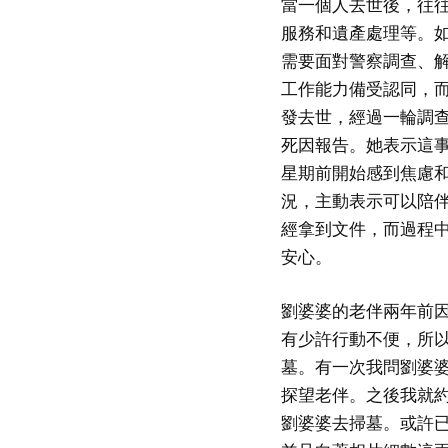
當一個人去世後，往
服務和遺產處理等。
需要面對警察調查、
工作能力備受認同，
發去世，經過一輪調
死因報告。她表示這
星期前開始感到焦慮
況，主動表示可以陪
經拿到文件，而過程
安心。
劉婆婆的老伴兩年前
有少許行動不便，所
墓。有一次我問劉婆
探望老伴。之後我就
劉婆婆去掃墓。或許