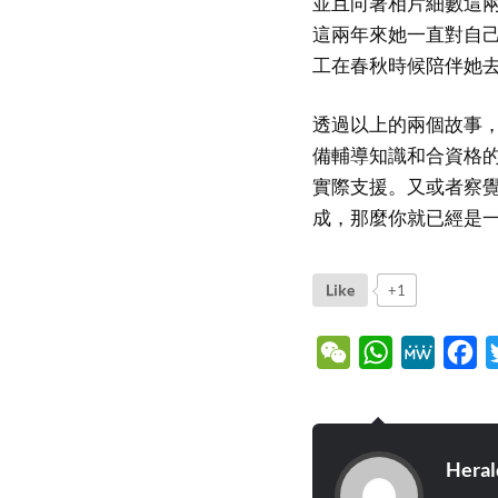
並且向著相片細數這
這兩年來她一直對自
工在春秋時候陪伴她
透過以上的兩個故事
備輔導知識和合資格
實際支援。又或者察
成，那麼你就已經是
Like
+1
WeChat
WhatsApp
MeWe
Fa
Heral