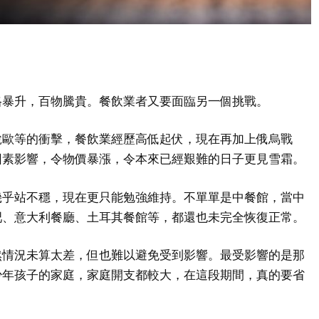
格暴升，百物騰貴。餐飲業者又要面臨另一個挑戰。
脫歐等的衝擊，餐飲業經歷高低起伏，現在再加上俄烏戰
因素影響，令物價暴漲，令本來已經艱難的日子更見雪霜。
幾乎站不穩，現在更只能勉強維持。不單單是中餐館，當中
吧、意大利餐廳、土耳其餐館等，都還也未完全恢復正常。
然情況未算太差，但也難以避免受到影響。最受影響的是那
少年孩子的家庭，家庭開支都較大，在這段期間，真的要省