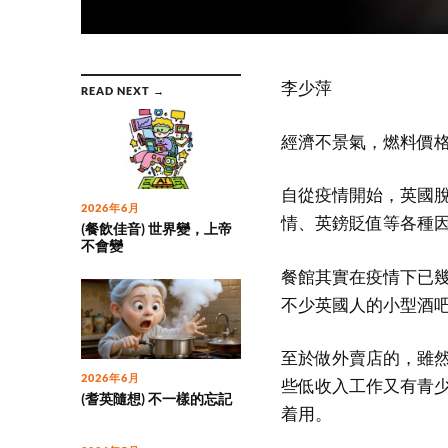
李少萍
READ NEXT →
經濟不景氣，燃料價
自從疫情開始，英國
2026年6月
情、英鎊貶值等各種
(餐飲佳音) 世界變，上帝
不會變
餐館其實在疫情下已
不少英國人的小型酒
至於做外賣店的，雖
2026年6月
些低收入工作又有青
(耆英隨想) 不一樣的忘記
着用。