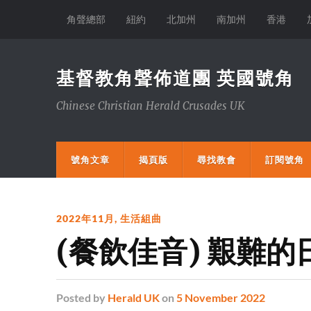
角聲總部
紐約
北加州
南加州
香港
基督教角聲佈道團 英國號角
Chinese Christian Herald Crusades UK
號角文章
揭頁版
尋找教會
訂閱號角
2022年11月
,
生活組曲
(餐飲佳音) 艱難
Posted
by
Herald UK
on
5 November 2022