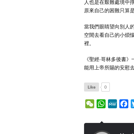
人也是在艱難處境中
原來自己的困難只算
當我們眼睛望向別人
空閒去看自己的小煩
裡。
《聖經‧哥林多後書》
能用上帝所賜的安慰
Like
0
WeChat
WhatsApp
MeWe
Fa