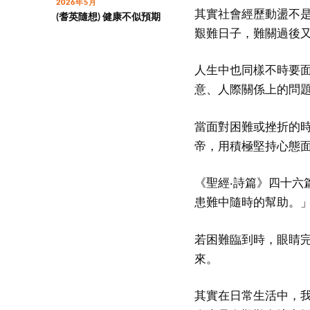
2026年5月
其實社會經歷動盪不
(耆英隨想) 健康不似預期
艱難日子，難關過後
人生中也同樣不時要
意、人際關係上的問
當面對困難或挫折的
帝，用積極堅持心態
《聖經‧詩篇》四十六
患難中隨時的幫助。
若困難臨到時，眼睛
來。
其實在日常生活中，