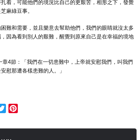
掙扎着，可能他們的境況比自己的更艱苦，相形之下，發覺
是芝麻綠豆事。
的困難和需要，並且樂意去幫助他們，我們的眼睛就沒太多
惱，因為看到別人的艱難，醒覺到原來自己是在幸福的境地
一章4節：「我們在一切患難中，上帝就安慰我們，叫我們
去安慰那遭各樣患難的人。」
cebook
Twitter
Pinterest