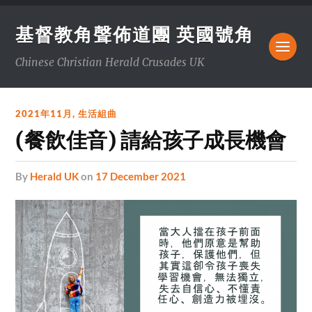
基督教角聲佈道團 英國號角
Chinese Christian Herald Crusades UK
2021年11月
,
生活組曲
(餐飲佳音) 請給孩子成長機會
by
Herald UK
on
17 December 2021