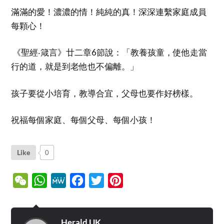
滿滿的愛！濃濃的情！純純的真！深深連繫家庭成員
每顆心！
《聖經‧箴言》廿二章6節說：「教養孩童，使他走當
行的道，就是到老他也不偏離。」
孩子要從小培育，教導合宜，父母也要作好榜樣。
祝福每個家庭、每個父母、每個小孩！
Like
0
WeChat
WhatsApp
MeWe
Facebook
Twitter
Pinterest
Herald UK