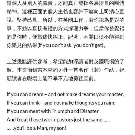
道個人及別人的職責，才能真正發揮各展所長的團體
精神。這種正面的個人主義也容許下屬向上司清心直
說、堅持己見。所以，在英國工作，若你認為是對的
事，不妨以直接有禮的方式據理力爭，但當你發覺錯
的是你時，便當儘快糾正。記著，不開口便不能得到
你樂見的結果(if you don’t ask, you don’t get)。
上述幾點謹供參考，希望能加深讀者對英國職場的了
解。本文節錄吉本林的另外一首名作《若》作結，祝
願讀者在職場上能不卑不亢地勇往直前。
If you can dream – and not make dreams your master,
If you can think – and not make thoughts you raim;
If you can meet with Triumph and Disaster
And treat those two impostors just the same……
……you’ll be a Man, my son!