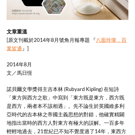
文章重溫
[原文刊載於2014年8月號角月報專題 『
八面玲瓏，百
業皆通
』]
2014年8月
文／馬日恆
諾貝爾文學獎得主吉本林 (Rubyard Kipling) 在短詩
「東方與西方之歌」中寫到「東方既是東方，西方既
是西方，兩者本不該相遇」。先不論生於英國維多利
亞時代的吉本林之帝國主義思想的對錯，他確實精闢
地指出當時的西方人對東方有極大的誤解。一百多年
輕輕地過去，21世紀已不知不覺度過了14年，東西方