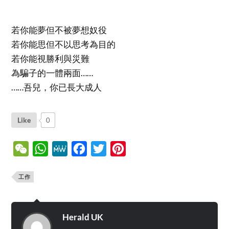
若你能夢但不被夢想奴役
若你能思但不以思考為目的
若你能視勝利與災難
為騙子的一體兩面……
……吾兒，你已長大成人
Like
0
WeChat
WhatsApp
MeWe
Facebook
Twitter
Pinterest
工作
Herald UK