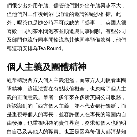
們很少出外用午膳。儘管他們對外出午膳興趣不大，
但他們對工作後到酒吧消遣的邀請卻絕少推搪。此
外，喝茶也是辦公時不可或缺的「盛事」。英國人很
喜歡一同到茶水間泡茶並順道與同事閒聊。有些公司
及部門也流行同事間輪流為其他同事預備飲料，他們
稱這項安排為Tea Round。
個人主義及團體精神
經常聽說西方人個人主義氾濫，而東方人則較看重團
隊精神。這說法實在有點以偏概全，也忽略了個人主
義的正面意義。筆者十多年來在多所英國公司服務，
所認識到的「西方個人主義」並不代表獨行獨斷，而
是重視每個人的專長，並容許個人在專長的範圍內自
由發揮，也重視明確的責任界定，務求每個人也能明
白自己及其他人的職責。也正是因為每個人都清楚知