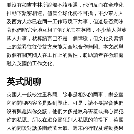
並沒有如吉本林所說般不該相遇，他們反而在全球化
推動下緊密相連。儘管全球化勢不可擋，不少東方人
及西方人亦已在同一工作環境下共事，但這是否意味
著他們能完全地互相了解? 尤其在英國，不少華人與英
國人共事，就算語言已不是一個障礙，但文化及習慣
上的差異往往使雙方未能完全地合作無間。本文試舉
數個有關英國人在工作上的習性，盼助讀者在微細處
融入英國的工作文化。
英式閒聊
英國人一般較注重私隱，除非是相熟的同事，辦公室
內的閒聊內容多是點到即止。可是，請不要誤會他們
沒有興趣與你交談，他們大多是較為害羞或擔心冒犯
你的私隱。所以在避免冒犯別人私隱的前提下，英國
人的閒談對話多圍繞著天氣、週末的行程及運動賽果