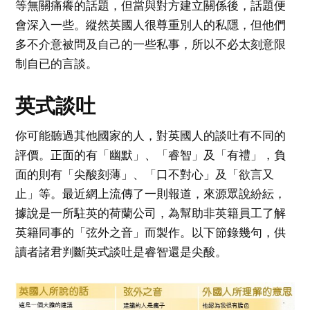
等無關痛癢的話題，但當與對方建立關係後，話題便
會深入一些。縱然英國人很尊重別人的私隱，但他們
多不介意被問及自己的一些私事，所以不必太刻意限
制自已的言談。
英式談吐
你可能聽過其他國家的人，對英國人的談吐有不同的
評價。正面的有「幽默」、「睿智」及「有禮」，負
面的則有「尖酸刻薄」、「口不對心」及「欲言又
止」等。最近網上流傳了一則報道，來源眾說紛紜，
據說是一所駐英的荷蘭公司，為幫助非英籍員工了解
英籍同事的「弦外之音」而製作。以下節錄幾句，供
讀者諸君判斷英式談吐是睿智還是尖酸。