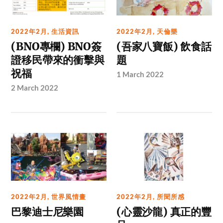
2022年2月
,
生活資訊
2022年2月
,
天倫樂
(BNO專欄) BNO簽
(吾家八寶飯) 飲食話
證移民帶來的衝擊與
題
祝福
1 March 2022
2 March 2022
2022年2月
,
世界風情畫
2022年2月
,
所聞所感
巴黎迪士尼樂園
(心靈沙龍) 真正的豐