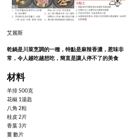
艾麗斯
乾鍋是川菜烹調的一種，特點是麻辣香濃，惹味非
常，令人越吃越想吃，簡直是讓人停不了的美食
材料
羊排 500克
花椒 1湯匙
八角 2粒
桂皮 2片
香葉 3片
薑 數片