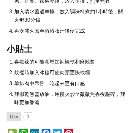
葱、香葉、辣椒乾後，放入羊排，煎至焦香
加入清水蓋過羊排，放入調味料煮約1小時後，關
火焗30分鐘
再次開火煮至微微收汁後便完成
小貼士
喜歡辣的可隨意增加辣椒乾和麻辣醬
炆煮時加入冰糖可使肉類更快軟糯
羊排肉中帶骨，吃起來更有口感
辣椒乾無需放油，用慢火炒至微微焦香後壓碎，辣
味更加香濃
Like
0