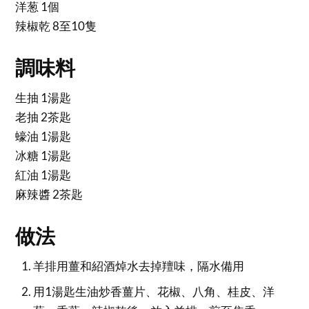
洋葱 1個
辣椒乾 8至10隻
調味料
生抽 1湯匙
老抽 2茶匙
蠔油 1湯匙
冰糖 1湯匙
紅油 1湯匙
麻辣醬 2茶匙
做法
羊排用薑和紹酒焯水去掉羶味，隔水備用
用1湯匙生油炒香薑片、花椒、八角、桂皮、洋