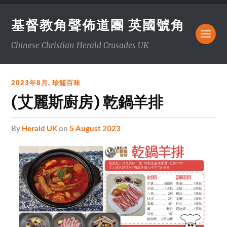
基督教角聲佈道團 英國號角
Chinese Christian Herald Crusades UK
2023年8月
,
珍饈百味
(艾麗斯廚房) 乾鍋羊排
by
Herald UK
on
5 August 2023