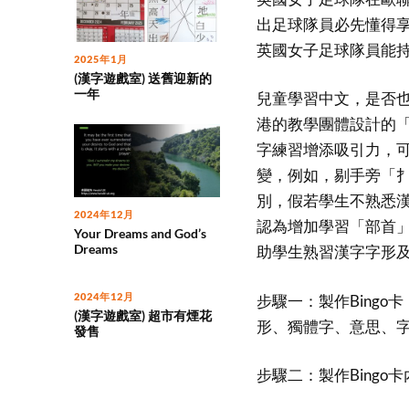
出足球隊員必先懂得
英國女子足球隊員能
2025年1月
(漢字遊戲室) 送舊迎新的
一年
兒童學習中文，是否
港的教學團體設計的
字練習增添吸引力，
變，例如，剔手旁「
別，假若學生不熟悉
2024年12月
認為增加學習「部首」
Your Dreams and God’s
Dreams
助學生熟習漢字字形
2024年12月
步驟一：製作Bing
(漢字遊戲室) 超市有煙花
形、獨體字、意思、
發售
步驟二：製作Bingo