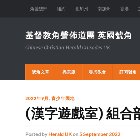
角聲總部
紐約
北加州
南加州
香港
基督教角聲佈道團 英國號角
Chinese Christian Herald Crusades UK
號角文章
揭頁版
尋找教會
訂閱號角
2022年9月
,
青少年園地
(漢字遊戲室) 組
Posted
by
Herald UK
on
5 September 2022