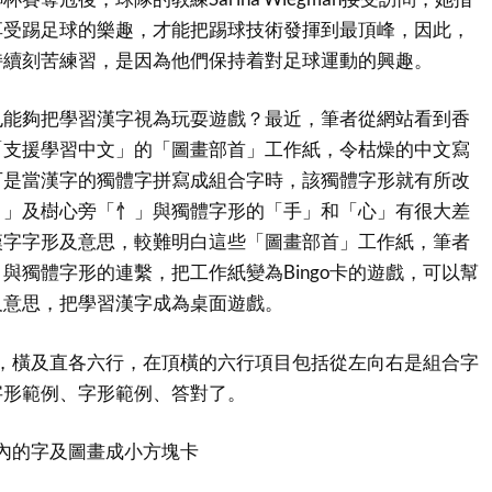
享受踢足球的樂趣，才能把踢球技術發揮到最頂峰，因此，
持續刻苦練習，是因為他們保持着對足球運動的興趣。
也能夠把學習漢字視為玩耍遊戲？最近，筆者從網站看到香
「支援學習中文」的「圖畫部首」工作紙，令枯燥的中文寫
可是當漢字的獨體字拼寫成組合字時，該獨體字形就有所改
扌」及樹心旁「忄」與獨體字形的「手」和「心」有很大差
漢字字形及意思，較難明白這些「圖畫部首」工作紙，筆者
與獨體字形的連繫，把工作紙變為Bingo卡的遊戲，可以幫
及意思，把學習漢字成為桌面遊戲。
o卡，橫及直各六行，在頂橫的六行項目包括從左向右是組合字
字形範例、字形範例、答對了。
卡內的字及圖畫成小方塊卡