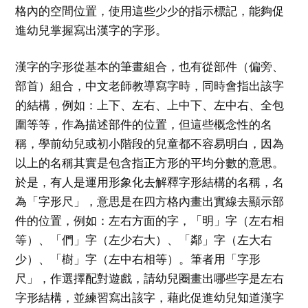
格內的空間位置，使用這些少少的指示標記，能夠促
進幼兒掌握寫出漢字的字形。
漢字的字形從基本的筆畫組合，也有從部件（偏旁、
部首）組合，中文老師教導寫字時，同時會指出該字
的結構，例如：上下、左右、上中下、左中右、全包
圍等等，作為描述部件的位置，但這些概念性的名
稱，學前幼兒或初小階段的兒童都不容易明白，因為
以上的名稱其實是包含指正方形的平均分數的意思。
於是，有人是運用形象化去解釋字形結構的名稱，名
為「字形尺」，意思是在四方格內畫出實線去顯示部
件的位置，例如：左右方面的字，「明」字（左右相
等）、「們」字（左少右大）、「鄰」字（左大右
少）、「樹」字（左中右相等）。筆者用「字形
尺」，作選擇配對遊戲，請幼兒圈畫出哪些字是左右
字形結構，並練習寫出該字，藉此促進幼兒知道漢字