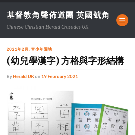
基督教角聲佈道團 英國號角
Chinese Christian Herald Crusades UK
2021年2月
,
青少年園地
(幼兒學漢字) 方格與字形結構
by
Herald UK
on
19 February 2021