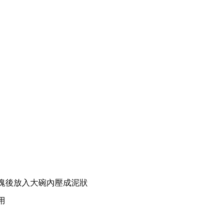
塊後放入大碗內壓成泥狀
用