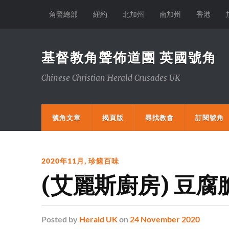
角聲總部
紐約
北加州
南加州
香港
基督教角聲佈道團 英國號角
Chinese Christian Herald Crusades UK
號角文章
揭頁版
尋找教會
訂閱號角
2020年11月
,
珍饈百味
(艾麗斯廚房) 豆腐
Posted
by
Herald UK
on
24 November 2020