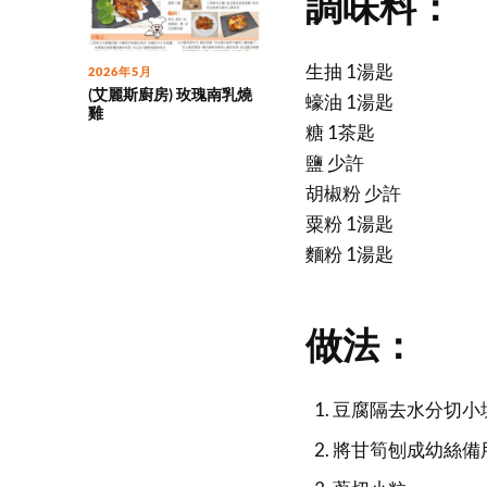
調味料：
生抽 1湯匙
2026年5月
(艾麗斯廚房) 玫瑰南乳燒
蠔油 1湯匙
雞
糖 1茶匙
鹽 少許
胡椒粉 少許
粟粉 1湯匙
麵粉 1湯匙
做法：
豆腐隔去水分切小
將甘筍刨成幼絲備