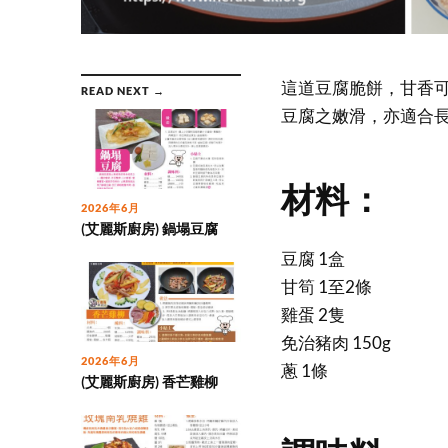
這道豆腐脆餅，甘香
READ NEXT →
豆腐之嫩滑，亦適合
材料：
2026年6月
(艾麗斯廚房) 鍋塌豆腐
豆腐 1盒
甘筍 1至2條
雞蛋 2隻
免治豬肉 150g
2026年6月
蔥 1條
(艾麗斯廚房) 香芒雞柳