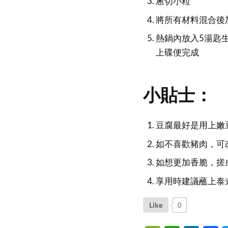
蔥切小粒
將所有材料混合後
熱鍋內放入5湯匙
上碟便完成
小貼士：
豆腐最好是用上嫩
如不喜歡豬肉，可
如想更加香脆，搓
享用時建議蘸上泰
Like
0