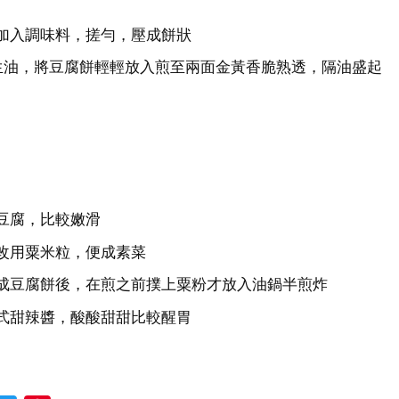
加入調味料，搓勻，壓成餅狀
生油，將豆腐餅輕輕放入煎至兩面金黃香脆熟透，隔油盛起
豆腐，比較嫩滑
改用粟米粒，便成素菜
成豆腐餅後，在煎之前撲上粟粉才放入油鍋半煎炸
式甜辣醬，酸酸甜甜比較醒胃