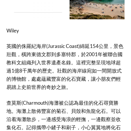
Wiley
英國的侏羅紀海岸(Jurassic Coast)綿延154公里，景色
壯觀，橫跨東德文郡到多塞特郡，於2001年被聯合國
教科文組織列入世界遺產名錄。這裡完整呈現地球超
過1億8千萬年的歷史。壯觀的海岸線宛如一間開放式
的博物館，處處蘊藏豐富的化石寶藏，讓小朋友們輕
易踏上史前世界的奇妙之旅。
查莫斯(Charmouth)海灘被公認為最佳的化石尋寶勝
地。海灘上散佈豐富的菊石、貝殼和魚龍化石。可以
沿着海灘散步，一邊感受海浪的輕撫，一邊觀察並收
集化石。記得攜帶小鏟子和刷子，小心翼翼地將化石