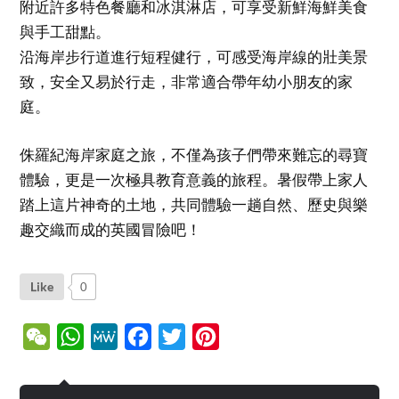
附近許多特色餐廳和冰淇淋店，可享受新鮮海鮮美食
與手工甜點。
沿海岸步行道進行短程健行，可感受海岸線的壯美景
致，安全又易於行走，非常適合帶年幼小朋友的家
庭。
侏羅紀海岸家庭之旅，不僅為孩子們帶來難忘的尋寶
體驗，更是一次極具教育意義的旅程。暑假帶上家人
踏上這片神奇的土地，共同體驗一趟自然、歷史與樂
趣交織而成的英國冒險吧！
Like
0
WeChat
WhatsApp
MeWe
Facebook
Twitter
Pinterest