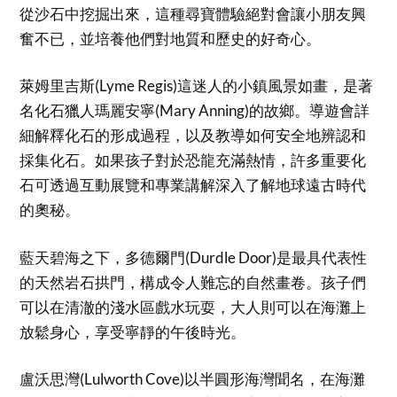
從沙石中挖掘出來，這種尋寶體驗絕對會讓小朋友興
奮不已，並培養他們對地質和歷史的好奇心。
萊姆里吉斯(Lyme Regis)這迷人的小鎮風景如畫，是著
名化石獵人瑪麗安寧(Mary Anning)的故鄉。導遊會詳
細解釋化石的形成過程，以及教導如何安全地辨認和
採集化石。如果孩子對於恐龍充滿熱情，許多重要化
石可透過互動展覽和專業講解深入了解地球遠古時代
的奧秘。
藍天碧海之下，多德爾門(Durdle Door)是最具代表性
的天然岩石拱門，構成令人難忘的自然畫卷。孩子們
可以在清澈的淺水區戲水玩耍，大人則可以在海灘上
放鬆身心，享受寧靜的午後時光。
盧沃思灣(Lulworth Cove)以半圓形海灣聞名，在海灘