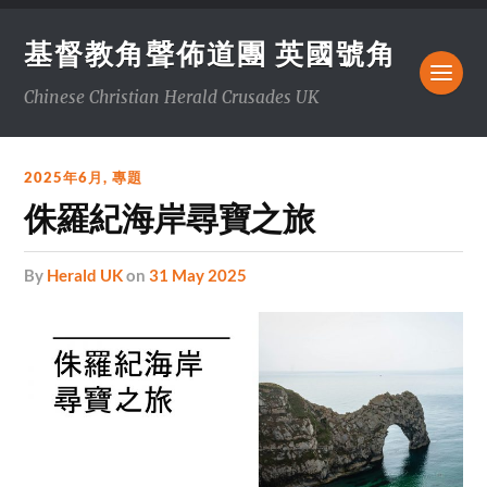
基督教角聲佈道團 英國號角
Chinese Christian Herald Crusades UK
2025年6月
,
專題
侏羅紀海岸尋寶之旅
by
Herald UK
on
31 May 2025