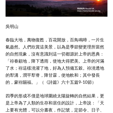
吳明山
春臨大地，萬物復甦，百花開放，百鳥鳴啼，一片生
氣盎然。人們欣賞這美景，以為是季節變更理所當然
的自然現象，沒有意識到這一切都源於上帝的恩典：
「祢眷顧地，降下透雨，使地大得肥美。上帝的河滿
了水；祢這樣澆灌了地，好為人預備五穀。祢澆透地
的犁溝，潤平犁脊，降甘霖，使地軟和；其中發長
的，蒙祢賜福。」（《詩篇》六十五篇9-10節）
四季的形成不僅是地球圍繞太陽旋轉的自然結果，更
是上帝為了人類的生存和居住的設計，上帝說：「天
上要有光體，可以分晝夜，作記號，定節令、日子、