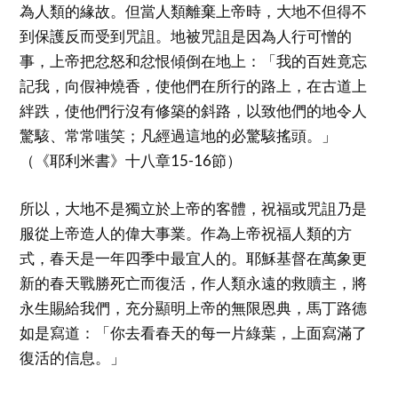
為人類的緣故。但當人類離棄上帝時，大地不但得不
到保護反而受到咒詛。地被咒詛是因為人行可憎的
事，上帝把忿怒和忿恨傾倒在地上：「我的百姓竟忘
記我，向假神燒香，使他們在所行的路上，在古道上
絆跌，使他們行沒有修築的斜路，以致他們的地令人
驚駭、常常嗤笑；凡經過這地的必驚駭搖頭。」
（《耶利米書》十八章15-16節）
所以，大地不是獨立於上帝的客體，祝福或咒詛乃是
服從上帝造人的偉大事業。作為上帝祝福人類的方
式，春天是一年四季中最宜人的。耶穌基督在萬象更
新的春天戰勝死亡而復活，作人類永遠的救贖主，將
永生賜給我們，充分顯明上帝的無限恩典，馬丁路德
如是寫道：「你去看春天的每一片綠葉，上面寫滿了
復活的信息。」