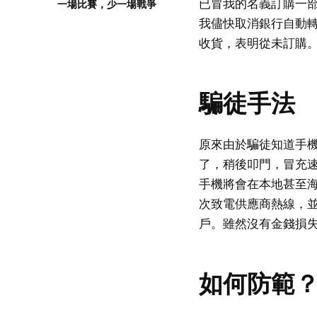
已冒我的名義訂購一
一場比賽，少一場戰爭
我儘快取消銀行自動
收貨，表明從未訂購
騙徒手法
原來由於騙徒知道手
了，稍後叩門，冒充
手機將會在本地甚至
次致電供應商熱線，
戶。雖然沒有金錢損
如何防範