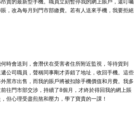
部昂貴的最新型手機。職員立刻暫停我的網上賬戶，還叮囑
轉賬，改為每月到門市部繳費。若有人送來手機，我要拒絕
。
機何時會送到，會潛伏在受害者住所附近監視，等待貨到
速遞公司職員，聲稱同事剛才弄錯了地址，收回手機。這些
海外黑市出售，而我的賬戶將被扣除手機價值和月費。我多
並前往門市部交涉，持續了8個月，才終於得回我的網上賬
失，但心理受盡煎熬和壓力，學了寶貴的一課！
？