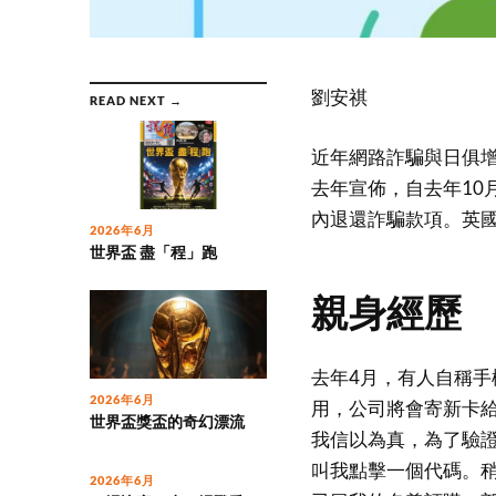
劉安祺
READ NEXT →
近年網路詐騙與日俱增，英國支
去年宣佈，自去年10月
內退還詐騙款項。英國
2026年6月
世界盃 盡「程」跑
親身經歷
去年4月，有人自稱
2026年6月
用，公司將會寄新卡
世界盃獎盃的奇幻漂流
我信以為真，為了驗
叫我點擊一個代碼。
2026年6月