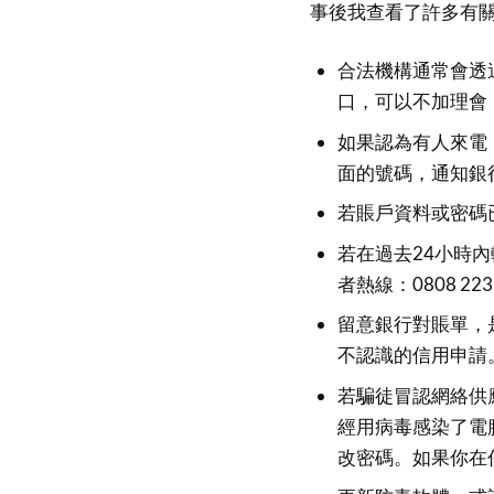
事後我查看了許多有
合法機構通常會透
口，可以不加理會
如果認為有人來電
面的號碼，通知銀
若賬戶資料或密碼
若在過去24小時
者熱線：0808 223
留意銀行對賬單，
不認識的信用申請
若騙徒冒認網絡供
經用病毒感染了電
改密碼。如果你在