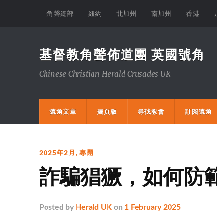
角聲總部
紐約
北加州
南加州
香港
基督教角聲佈道團 英國號角
Chinese Christian Herald Crusades UK
號角文章
揭頁版
尋找教會
訂閱號角
2025年2月
,
專題
詐騙猖獗，如何防
Posted
by
Herald UK
on
1 February 2025