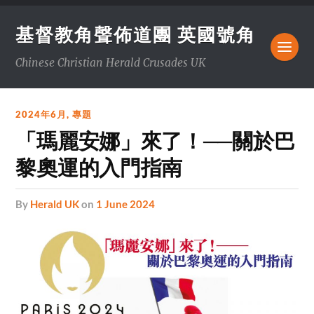
基督教角聲佈道團 英國號角
Chinese Christian Herald Crusades UK
2024年6月
,
專題
「瑪麗安娜」來了！──關於巴
黎奧運的入門指南
by
Herald UK
on
1 June 2024