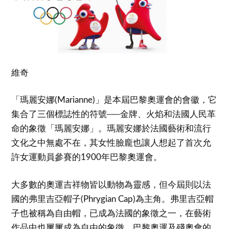
維奇
「瑪麗安娜(Marianne)」是本屆巴黎奧運會的會徽，它
集合了三個標誌性的符號──金牌、火焰和法國人民革
命的象徵「瑪麗安娜」。瑪麗安娜於法國藝術和流行
文化之中無處不在，其女性臉龐也讓人想起了首次允
許女運動員參賽的1900年巴黎奧運會。
大多數的奧運吉祥物皆以動物為靈感，但今屆則以法
國的弗里吉亞帽子(Phrygian Cap)為主角。弗里吉亞帽
子也被稱為自由帽，已成為法國的象徵之一，在藝術
作品中也屢屢成為自由的象徵。巴黎奧運及殘奧會的