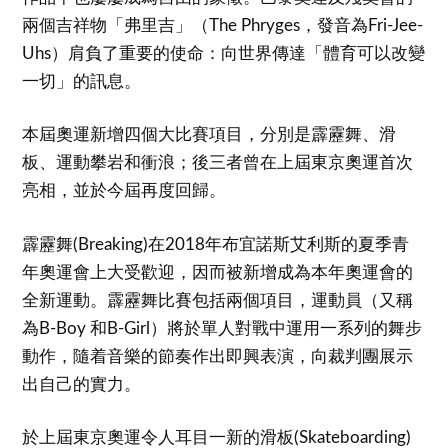
兩個吉祥物「弗里吉」（The Phryges，發音為Fri-Jee-
Uhs）肩負了重要的使命：向世界傳達「體育可以改變
一切」的訊息。
本屆奧運新增四個大比賽項目，分別是霹靂舞、滑
板、運動攀岩和衝浪；後三者曾在上屆東京奧運首次
亮相，並於今屆再度回歸。
霹靂舞(Breaking)在2018年布宜諾斯艾利斯的夏季青
年奧運會上大受歡迎，因而被新增成為本年奧運會的
全新運動。霹靂舞比賽包括兩個項目，運動員（又稱
為B-Boy 和B-Girl）將於單人對戰中運用一系列的舞步
動作，隨着音樂的節奏作出即興表演，向裁判團展示
出自己的實力。
於上屆東京奧運令人耳目一新的滑板(Skateboarding)