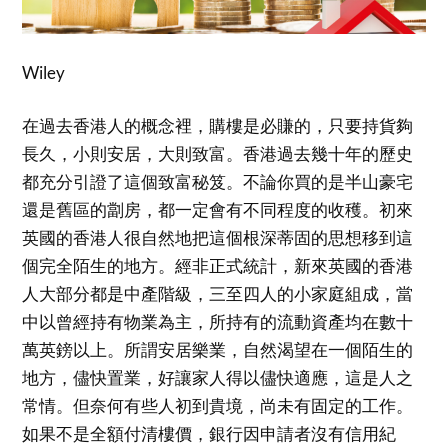
Wiley
在過去香港人的概念裡，購樓是必賺的，只要持貨夠
長久，小則安居，大則致富。香港過去幾十年的歷史
都充分引證了這個致富秘笈。不論你買的是半山豪宅
還是舊區的劏房，都一定會有不同程度的收穫。初來
英國的香港人很自然地把這個根深蒂固的思想移到這
個完全陌生的地方。經非正式統計，新來英國的香港
人大部分都是中產階級，三至四人的小家庭組成，當
中以曾經持有物業為主，所持有的流動資產均在數十
萬英鎊以上。所謂安居樂業，自然渴望在一個陌生的
地方，儘快置業，好讓家人得以儘快適應，這是人之
常情。但奈何有些人初到貴境，尚未有固定的工作。
如果不是全額付清樓價，銀行因申請者沒有信用紀