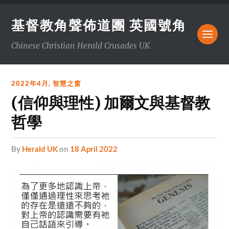
基督教角聲佈道團 英國號角
Chinese Christian Herald Crusades UK
2022年4月
,
智慧之窗
(信仰與理性) 加爾文與基督教
哲學
by
Herald UK
on
18 April 2022