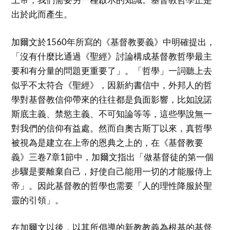
出於此而產生。
加爾文於1560年所寫的《基督教要義》中明確提出，
「沒有什麼比通過《聖經》討論構成基督教哲學最主
要和有分量的問題更重要了」。「哲學」一詞聽上去
似乎不太符合《聖經》，因新約書信中，外邦人的哲
學對基督教信仰帶來的往往都是負面影響，比如說諾
斯底主義、禁慾主義、不可知論等等，這些學說無一
對我們的信仰有益處。然而自奧古斯丁以來，真哲學
被視為是建立在上帝的恩典之上的，在《基督教要
義》三卷7章1節中，加爾文指出「做基督徒的第一個
步驟是要離棄自己，好使自己能用一切的才能服侍上
帝」。因此基督教的哲學也需要「人的理性降服於聖
靈的引領」。
在加爾文以後，以其所倡導的新教教義為根基的基督