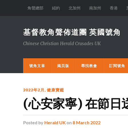
角聲總部
紐約
北加州
南加州
香港
基督教角聲佈道團 英國號角
Chinese Christian Herald Crusades UK
號角文章
揭頁版
尋找教會
訂閱號角
2022年2月
,
健康寶鑑
(心安家寧) 在節
Posted
by
Herald UK
on
8 March 2022