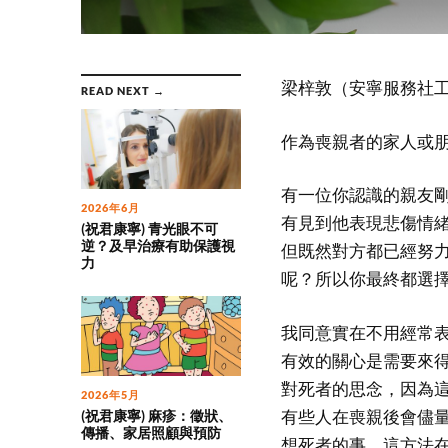
梁梓敦（安寧服務社
READ NEXT →
作為喪親者的家人或
有一位你認識的親友
2026年6月
有見到他表現悲傷情
(祝君康寧) 青光眼不可
逆？及早治療有助保護視
但既然對方都已經努
力
呢？所以你最終都選
我同意實在不用經常
有效的關心是需要來
對死者的思念，因為
2026年5月
有些人在喪親後會儘
(祝君康寧) 麻疹：徵狀、
傳播、家居照顧與預防
想死者的事。這方法