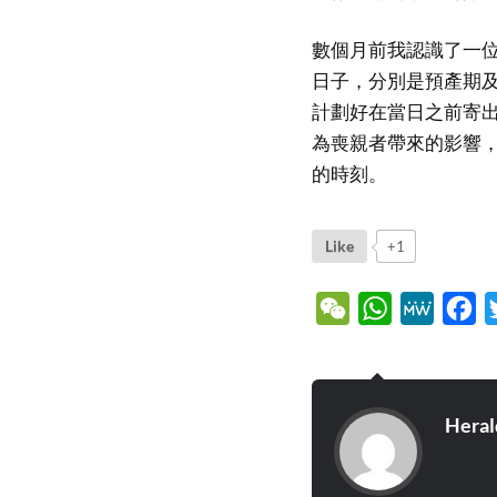
數個月前我認識了一
日子，分別是預產期
計劃好在當日之前寄
為喪親者帶來的影響
的時刻。
Like
+1
WeChat
WhatsApp
MeWe
Fa
Heral