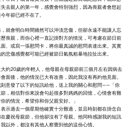
在失去親人的第一年，感覺會特別強烈，因為喪親者會想起
但今年卻已經不在了。
痛，就會明白時間雖然可以沖淡悲傷，但卻永遠不能讓人忘
經歷喪親，而你心裡一直記掛對方的情況，可考慮在節日前
見面、或寫一張慰問卡，將你最真誠的慰問表達出來。其實
他的悲傷感覺都可能已經被節日氣氛粗暴地拉扯出來。
大約20歲的年輕人，他母親在母親節前三個月左右因病去
導會面後，他的情況已大有改善，因此我沒有再約他見面。
我刻意發了以下的短訊給他，送上我的關心和慰問——「你
親節，相信對你來說會勾起很多對媽媽的回憶，心情會有難
着你的情況，希望你和你父親安好。」
，表示過去一個星期他確實十分難過，並且時刻都在掛念自
都在慶祝母親節，但他卻沒有了母親。他同時感謝我的短訊
了我以外，都沒有其他人察覺到他的這份心情。