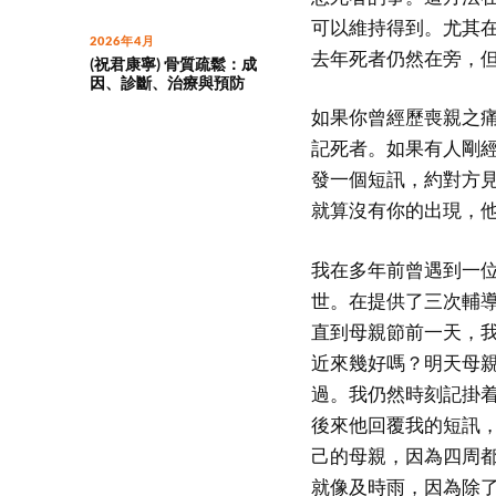
可以維持得到。尤其
2026年4月
去年死者仍然在旁，
(祝君康寧) 骨質疏鬆：成
因、診斷、治療與預防
如果你曾經歷喪親之
記死者。如果有人剛
發一個短訊，約對方
就算沒有你的出現，
我在多年前曾遇到一位
世。在提供了三次輔
直到母親節前一天，
近來幾好嗎？明天母
過。我仍然時刻記掛
後來他回覆我的短訊
己的母親，因為四周
就像及時雨，因為除