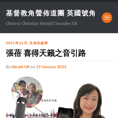
基督教角聲佈道團 英國號角
Chinese Christian Herald Crusades UK
2021年12月
,
生命的旋律
張蓓 喜得天籟之音引路
by
Herald UK
on
19 January 2022