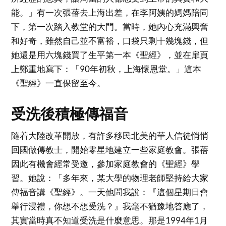
能。」有一次張蓓去上海出差，在李阿姨的媽媽陪同
下，第一次踏入教堂的大門。當時，她內心充滿興奮
和好奇，雖然自己並不富裕，口袋只剩十幾塊錢，但
她還是用六塊錢買了生平第一本《聖經》，並在扉頁
上鄭重地寫下：「90年初秋，上海懷恩堂。」這本
《聖經》一直保留至今。
受洗後積極傳福音
隨着大陸改革開放，有許多移民北美的華人信徒悄悄
回國做傳教士，開始零星地建立一些家庭教會。張蓓
因此有機會經常受邀，參加家庭教會的《聖經》學
習。她說：「多年來，某大學的物理老師堅持給大家
傳福音講《聖經》。一天他問我說：『這個星期日會
舉行浸禮，你想不想受洗？』我毫不猶豫地答應了，
其實當時真不知道受洗是什麼意思。那是1994年1月