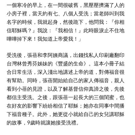
一個寒冷的早上，在一間很破舊，黑壓壓擠滿了人的
小房子裡，當天約有七、八個人受洗；當老師叫到我
名字的時候，我就起身，然後跪下，他問我：『你相
信耶穌嗎？』我說：『我相信！』此時眼淚止不住地
嘩嘩掉下來！我知道上帝愛我！」
受洗後，張蓓和李阿姨商議，出錢找私人印刷廠翻印
台灣林曾秀芬姊妹的《豐盛的生命》。這本小冊子結
合日常生活，深入淺出地講述上帝的道，對傳福音很
有幫助。同時，張蓓開始給自己的家人傳福音，親人
看到小蓓的見證，以及了解基督信仰真諦之後，先後
都信主受洗。之後，跟張蓓一起長大的三個閨蜜，也
在好友的影響下紛紛相信了耶穌；她亦在同事中間播
下福音種子。此外，她更從小就給自己的女兒講耶穌
的故事，9歲時就讓她接受洗禮。