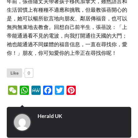
年前，張蓓隨丈夫帶著孩子移民加拿大，雖然語言和
生活習慣上有種種不適應和挑戰，但最教張蓓開心的
是，她可以暢所欲言地向朋友、鄰居傳福音，也可以
無拘無束地去教會。回想自己前半生，張蓓說：「上
帝能通過看不見的電波，向我打開通往天國的大門；
祂也能通過不同媒體的福音信息，一直在尋找你，愛
你！」朋友，你可知愛你的上帝正在尋找你呢！
Like
0
WeChat
WhatsApp
MeWe
Facebook
Twitter
Pinterest
Herald UK