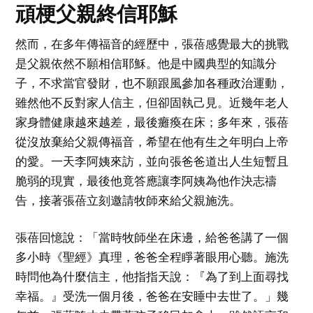
頑梗父親終信耶穌
然而，在多年傳福音的經歷中，張蓓感覺最大的挑戰
是父親依然不願相信耶穌。他是中國典型的知識分
子，不求當官發財，也不願跟風參加各種政治運動，
雖然他不反對家人信主，但卻固執己見。近幾年老人
家身體健康越來越差，最後癱瘓在床；多年來，張蓓
從沒放棄給父親傳福音，希望在他有生之年明白上帝
的愛。一天李阿姨來訪，並向張爸爸道出人生短暫且
脆弱的現實，最後他竟答應讓李阿姨為他作決志禱
告，接著張蓓立刻邀請牧師來給父親施洗。
張蓓回憶說：「當時牧師坐在床邊，給爸爸講了一個
多小時《聖經》真理，爸爸全程睜著眼用心聽。施洗
時問他為什麼信主，他指指天說：『為了到上面尋找
幸福。』受洗一個月後，爸爸在安睡中去世了。」幾