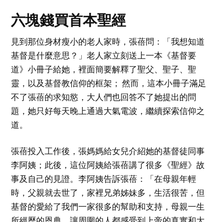
六塊錢買首本聖經
見到那位身材瘦小的老人家時，張蓓問：「我想知道
基督是什麼意思？」老人家立刻送上一本《基督要
道》小冊子給她，裡面簡要解釋了聖父、聖子、聖
靈，以及基督教信仰的框架； 然而，這本小冊子滿足
不了張蓓的求知慾，大人們也回答不了她提出的問
題，她只好每天晚上通過大氣電波，繼續探索信仰之
道。
張蓓投入工作後，張媽媽給女兒介紹她的基督徒同事
李阿姨；此後，這位阿姨給張蓓講了很多《聖經》故
事及自己的見證。李阿姨告訴張蓓：「在母親年輕
時，父親就去世了，家裡兄弟姊妹多，生活很苦，但
基督的愛給了我們一家很多的幫助和支持，母親一生
所經歷的恩典，讓周圍的人都感受到上帝的真實和大