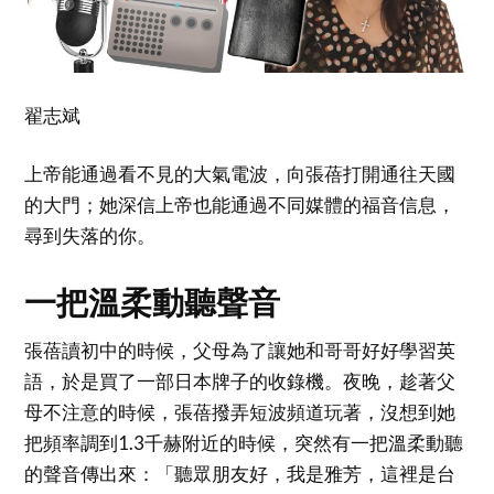
翟志斌
上帝能通過看不見的大氣電波，向張蓓打開通往天國
的大門；她深信上帝也能通過不同媒體的福音信息，
尋到失落的你。
一把溫柔動聽聲音
張蓓讀初中的時候，父母為了讓她和哥哥好好學習英
語，於是買了一部日本牌子的收錄機。夜晚，趁著父
母不注意的時候，張蓓撥弄短波頻道玩著，沒想到她
把頻率調到1.3千赫附近的時候，突然有一把溫柔動聽
的聲音傳出來：「聽眾朋友好，我是雅芳，這裡是台