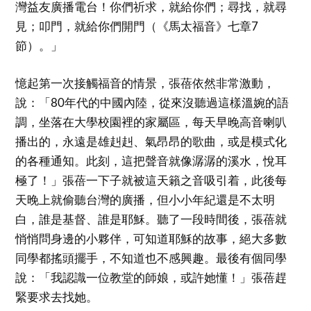
灣益友廣播電台！你們祈求，就給你們；尋找，就尋
見；叩門，就給你們開門（《馬太福音》七章7
節）。」
憶起第一次接觸福音的情景，張蓓依然非常激動，
說：「80年代的中國內陸，從來沒聽過這樣溫婉的語
調，坐落在大學校園裡的家屬區，每天早晚高音喇叭
播出的，永遠是雄赳赳、氣昂昂的歌曲，或是模式化
的各種通知。此刻，這把聲音就像潺潺的溪水，悅耳
極了！」張蓓一下子就被這天籟之音吸引着，此後每
天晚上就偷聽台灣的廣播，但小小年紀還是不太明
白，誰是基督、誰是耶穌。聽了一段時間後，張蓓就
悄悄問身邊的小夥伴，可知道耶穌的故事，絕大多數
同學都搖頭擺手，不知道也不感興趣。最後有個同學
說：「我認識一位教堂的師娘，或許她懂！」張蓓趕
緊要求去找她。