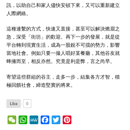
訊，以助自己和家人儘快安頓下來，又可以重新建立
人際網絡。
這種連繫的方式，快速又直接，甚至可以解決燃眉之
急，深受「街坊」的歡迎。再下一步的發展，就是從
平台轉到現實生活，成為一股銳不可擋的勢力，影響
當地社會。例如只要一撮人唱好某餐廳，其他谷友就
蜂擁而至，相反亦然。究竟是利是弊，言之尚早。
寄望這些群組的谷主，走多一步，結集各方才智，積
極回饋社會，締造堅實的將來。
Like
0
WeChat
WhatsApp
MeWe
Facebook
Twitter
Pinterest