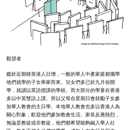
觀望者
鑑於近期移英港人日增，一般的華人中產家庭都攜帶
他們就學的子女舉家而來。兒女們多已於九月份開
學，就讀以英語授課的學校。而大部分的學童在香港
多以中英雙語上課。所以父母在星期日會鼓勵子女參
加華人教會的主日學。本地華人教會也多以香港人為
關心對象，歡迎他們參加教會生活。家長反應熱烈，
無論是教徒或非教徒，他們都希望能夠融入華人社