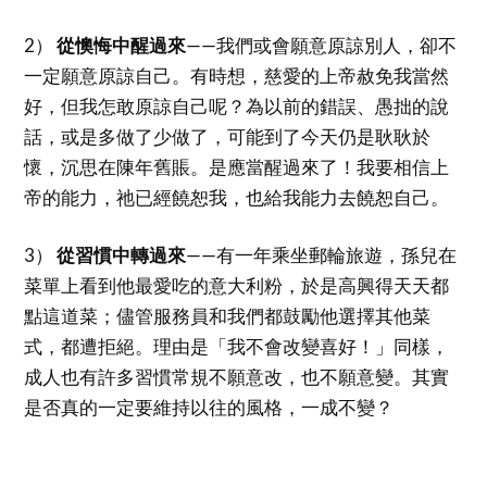
2）
從懊悔中醒過來
——我們或會願意原諒別人，卻不
一定願意原諒自己。有時想，慈愛的上帝赦免我當然
好，但我怎敢原諒自己呢？為以前的錯誤、愚拙的說
話，或是多做了少做了，可能到了今天仍是耿耿於
懷，沉思在陳年舊賬。是應當醒過來了！我要相信上
帝的能力，祂已經饒恕我，也給我能力去饒恕自己。
3）
從習慣中轉過來
——有一年乘坐郵輪旅遊，孫兒在
菜單上看到他最愛吃的意大利粉，於是高興得天天都
點這道菜；儘管服務員和我們都鼓勵他選擇其他菜
式，都遭拒絕。理由是「我不會改變喜好！」同樣，
成人也有許多習慣常規不願意改，也不願意變。其實
是否真的一定要維持以往的風格，一成不變？