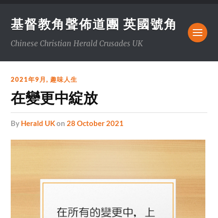
基督教角聲佈道團 英國號角
Chinese Christian Herald Crusades UK
2021年9月
,
趣味人生
在變更中綻放
by
Herald UK
on
28 October 2021