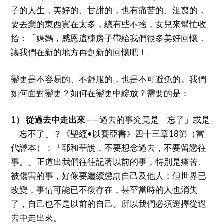
子的人生，美好的、甘甜的，也有痛苦的、沮喪的，
要丟棄的東西實在太多，總有些不捨，女兒來幫忙收
拾：「媽媽，感恩這棟房子帶給我們很多美好回憶，
讓我們在新的地方再創新的回憶吧！」
變更是不容易的、不舒服的，也是不可避免的。我們
如何面對變更？如何在變更中綻放？需要的是：
1
） 從過去中走出來
——過去的事究竟是「忘了」或是
「忘不了」？《聖經•以賽亞書》四十三章18節（當
代譯本）：「耶和華說，不要想念過去，不要留戀往
事。」正道出我們往往記著以前的事，特別是痛苦、
被傷害的事，好像要繼續懲罰自己及他人；但世界已
改變，事情可能已不復存在，甚至當時的人也消失
了，自己也不是以前的自己。所以我們必須選擇從過
去中走出來。