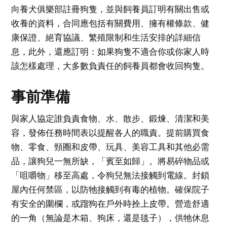
向養犬俱樂部註冊狗隻，並與飼養員訂明有關出售或
收養的資料，合同應包括有關費用、擁有權條款、健
康保證、絕育協議、繁殖限制和生活安排的詳細信
息，此外，還應訂明：如果狗隻不適合你或你家人時
該怎樣處理，大多數負責任的飼養員都會收回狗隻。
事前準備
與家人協定誰負責食物、水、散步、鍛煉、清潔和美
容，發佈任務時間表以提醒各人的職責。提前購買食
物、零食、頸圈和皮帶、玩具、美容工具和其他必需
品，讓狗兒一無所缺，「賓至如歸」。將易碎物品或
「咀嚼物」移至高處，令狗兒無法接觸到電線。封鎖
屋內任何禁區，以防牠接觸到有毒的植物。確保院子
有安全的圍欄，或蹓狗在戶外時拴上皮帶。營造舒適
的一角（無論是木箱、狗床，還是毯子），供牠休息