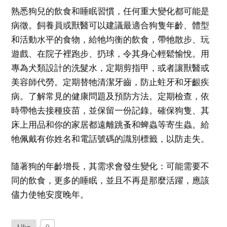
熟悉狗兒的飲食和睡眠習慣，任何重大變化都可能是
病徵。飼養員或獸醫可以建議最適合狗隻年齡、體型
和活動水平的食物，給牠均衡的飲食，帶牠散步、玩
遊戲、在院子裡跑步、扔球，令其身心輕鬆愉悅。用
專為犬類設計的洗髮水，定期剪指甲，或者讓獸醫或
美容師代勞。定期替牠清潔牙齒，防止蛀牙和牙齦疾
病。了解常見的健康問題及預防方法。定期檢查，依
時帶牠去接種疫苗，並保留一份記錄。確保狗隻、其
床上用品和你的家居都遠離跳蚤和蜱蟲等寄生蟲。給
牠佩戴有你姓名和電話號碼的識別標籤，以防走失。
隨著狗的年齡增長，其需求會發生變化：可能需要不
同的飲食，更多的睡眠，並且不再是那麼活躍，應該
儘力使牠安度晚年。
Like