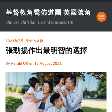
基督教角聲佈道團 英國號角
Chinese Christian Herald Crusades UK
2021年7月
,
生命的旋律
張勁揚作出最明智的選擇
by
Herald UK
on
15 August 2021