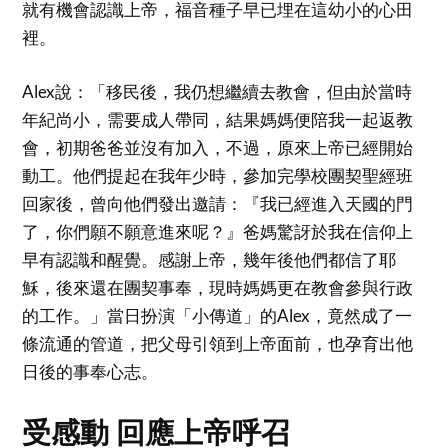
就有機會認識上帝，福音種子早已埋在這幼小的心田
裡。
Alex說：「移民後，我仍想繼續去教會，但由於當時
年紀尚小，需要成人帶同，結果媽媽便陪我一起返教
會，初期爸爸並沒有加入，不過，原來上帝已經開始
動工。他們提起在我年少時，參加完學校團契聖經班
回家後，曾向他們發出邀請：『我已經進入天國的門
了，你們願不願意進來呢？』爸媽驚訝於我在信仰上
早有認識和醒覺。感謝上帝，幾年後他們都信了耶
穌，後來還在團契事奉，現時媽媽更在教會參與行政
的工作。」當日扮演「小傳道」的Alex，竟然成了一
條流通的管道，把父母引領到上帝面前，也孕育出他
日後的事奉心志。
受感動 回應上帝呼召