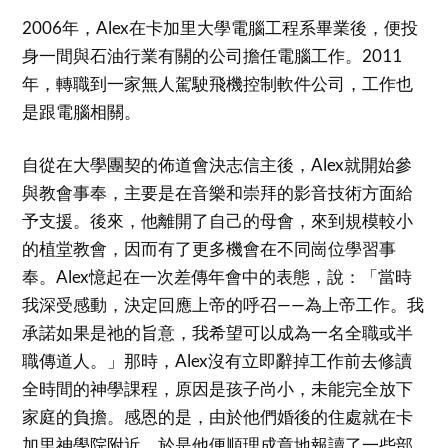
2006年，Alex在卡加里大學電腦工程系畢業後，便投
身一間與石油行業有關的公司擔任電腦工作。2011
年，轉職到一家無人駕駛飛機控制軟件公司，工作也
是跟電腦相關。
自從在大學團契的佈道會決志信主後，Alex就開始參
與教會事奉，主要是在音樂和崇拜的影音技術方面給
予支援。後來，他離開了自己的母會，來到規模較小
的植堂教會，因而有了更多機會在不同崗位學習事
奉。Alex憶起在一次差傳年會中的表態，說：「當時
我深受感動，決定回應上帝的呼召——為上帝工作。我
承諾如果是祂的旨意，我希望可以成為一名全職或半
職傳道人。」那時，Alex沒有立即辭掉工作前去修讀
全時間的神學課程，原因是孩子尚小，未能完全放下
家庭的負擔。感恩的是，由於他們婚後的住處就在卡
加里神學院附近，於是他便順理成章地報讀了一些部