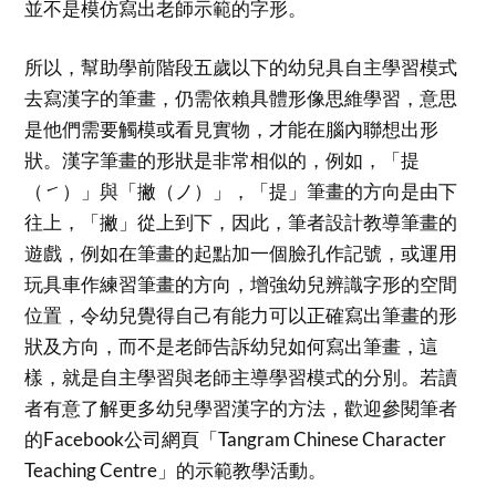
並不是模仿寫出老師示範的字形。
所以，幫助學前階段五歲以下的幼兒具自主學習模式
去寫漢字的筆畫，仍需依賴具體形像思維學習，意思
是他們需要觸模或看見實物，才能在腦內聯想出形
狀。漢字筆畫的形狀是非常相似的，例如，「提
（㇀）」與「撇（ノ）」，「提」筆畫的方向是由下
往上，「撇」從上到下，因此，筆者設計教導筆畫的
遊戲，例如在筆畫的起點加一個臉孔作記號，或運用
玩具車作練習筆畫的方向，增強幼兒辨識字形的空間
位置，令幼兒覺得自己有能力可以正確寫出筆畫的形
狀及方向，而不是老師告訴幼兒如何寫出筆畫，這
樣，就是自主學習與老師主導學習模式的分別。若讀
者有意了解更多幼兒學習漢字的方法，歡迎參閱筆者
的Facebook公司網頁「Tangram Chinese Character
Teaching Centre」的示範教學活動。