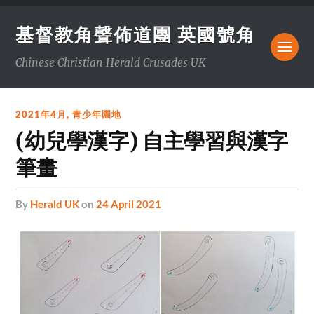
基督教角聲佈道團 英國號角
Chinese Christian Herald Crusades UK
2021年4月
,
青少年園地
(幼兒學漢字) 自主學習與漢字
筆畫
by
Herald UK
on
24 April 2021