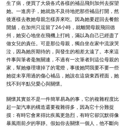
生了病，便買了大袋各式各樣的補品飛到加州去探望
她。一進房子，她就急不及待地把那些補品打開，然
後逐樣去教她母親怎樣弄來吃。因為她要趕回去餐館
開舖，在加州只逗留了24小時，就離開母親飛回德
州，她安心地坐在飛機上打盹，滿以為自己已經盡了
做女兒的責任。可是那位母親，獨自坐在家中流淚哭
泣，因為她所期待的，與發生的相差太遠了。本來這
件事與筆者毫無關連，不過有一次筆者到這位母親的
家，幫她修理壞掉了的電燈，事後她問我要不要一些
她從未享用過的傷心補品，她說在這袋東西裡面，她
找不到半點兒愛心與關懷。
關懷其實並不是一件簡單易為的事，它的複雜程度比
起一架汽車的構造還要複雜得多，因為它十分難捉
摸：有時它會來得比疾風更急烈，有時它卻沉默得像
暴風雨前夕的寧靜。假如你去關懷一個人，他不斷向